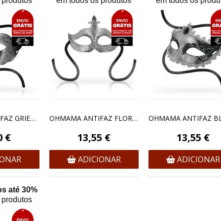
 produtos
em todos os produtos
em todos os produ
OHMAMA ANTIFAZ GRIEGO
OHMAMA ANTIFAZ FLOR DE LIS - SILVER
0 €
13,55 €
13,55 €
IONAR
ADICIONAR
ADICIONAR
s até 30%
 produtos