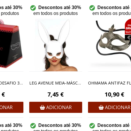
s até 30%
Descontos até 30%
Descontos até
 produtos
em todos os produtos
em todos os produ
SECRETPLAY - DESAFIO 30 DIAS DE BONDAGE (ES/EN)
LEG AVENUE MEIA-MÁSCARA MASQUERADE RABBIT WHITE
 €
7,45 €
10,90 €
IONAR
ADICIONAR
ADICIONAR
s até 30%
Descontos até 30%
Descontos até