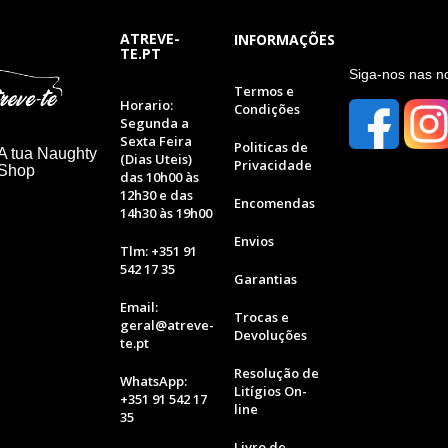
ATREVE-
INFORMAÇÕES
TE.PT
S
iga-nos nas n
Termos e
Horario:
Condições
Segunda a
Sexta Feira
Politicas de
A tua Naughty
(Dias Uteis)
Privacidade
 Shop
das 10h00 às
12h30 e das
Encomendas
14h30 às 19h00
Envios
Tlm: +351 91
542 17 35
Garantias
Email:
Trocas e
geral@atreve-
Devoluções
te.pt
Resolução de
WhatsApp:
Litígios On-
+351 91 542 17
line
35
Livro de