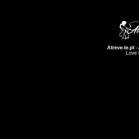
Atreve-te.pt
- 
Love