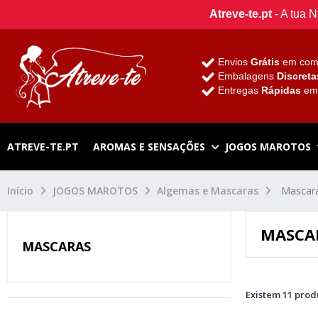
Atreve-te.pt
- A tua 
Envios
Grátis
em com
Embalagens
Discreta
Entregas
Rápidas
e
ATREVE-TE.PT
AROMAS E SENSAÇÕES
JOGOS MAROTOS
Início
JOGOS MAROTOS
Algemas e Mascaras
Mascar
MASCA
MASCARAS
Existem 11 prod