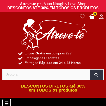
Atreve-te.pt
- A tua Naughty Love Shop
DESCONTOS ATÉ 30% EM TODOS OS PRODUTOS
0
Envios
Grátis
em compras 29€
Embalagens
Discretas
Entregas
Rápidas
em
24 a 48 Horas
search
DESCONTOS DIRETOS até 30%
em TODOS os produtos
Toggle navigation
☰