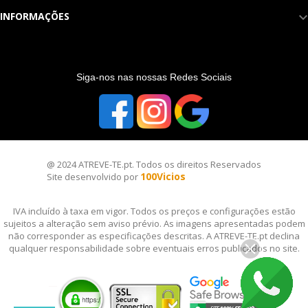
INFORMAÇÕES
S
iga-nos nas nossas Redes Sociais
@ 2024 ATREVE-TE.pt. Todos os direitos Reservados
100Vicios
Site desenvolvido por
IVA incluído à taxa em vigor. Todos os preços e configurações estão
sujeitos a alteração sem aviso prévio. As imagens apresentadas podem
não corresponder as especificações descritas. A ATREVE-TE.pt declina
qualquer responsabilidade sobre eventuais erros publicados no site.
__