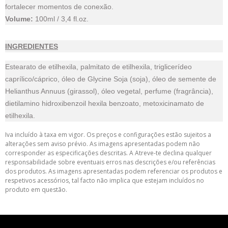
fortalecer momentos de conexão.
Volume:
100ml / 3,4 fl.oz.
INGREDIENTES
Estearato de etilhexila, palmitato de etilhexila, triglicerídeo
caprílico/cáprico, óleo de Glycine Soja (soja), óleo de semente de
Helianthus Annuus (girassol), óleo vegetal, perfume (fragrância),
dietilamino hidroxibenzoil hexila benzoato, metoxicinamato de
etilhexila.
Iva incluído à taxa em vigor. Os preços e configurações estão sujeitos a
alterações sem aviso prévio. As imagens apresentadas podem não
corresponder as especificações descritas. A Atreve-te declina qualquer
responsabilidade sobre eventuais erros nas descrições e/ou referências
dos produtos. As imagens apresentadas podem referenciar os produtos e
respetivos acessórios, tal facto não implica que estejam incluídos no
produto em questão.