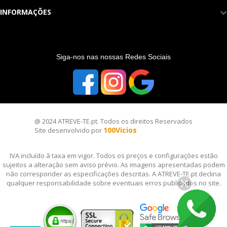
INFORMAÇÕES
S
iga-nos nas nossas Redes Sociais
@ 2024 ATREVE-TE.pt. Todos os direitos Reservados
100Vicios
Site desenvolvido por
IVA incluído à taxa em vigor. Todos os preços e configurações estão
sujeitos a alteração sem aviso prévio. As imagens apresentadas podem
não corresponder as especificações descritas. A ATREVE-TE.pt declina
qualquer responsabilidade sobre eventuais erros publicados no site.
__