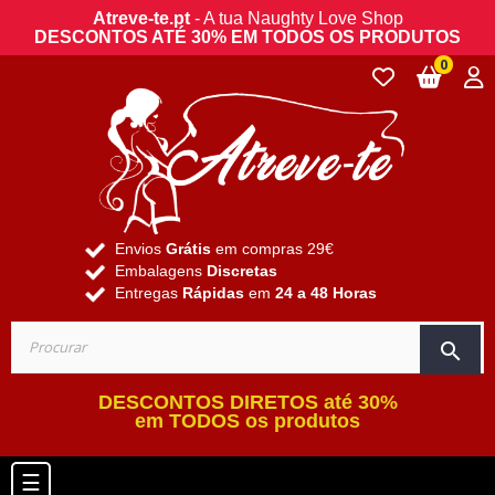
Atreve-te.pt
- A tua Naughty Love Shop
DESCONTOS ATÉ 30% EM TODOS OS PRODUTOS
0
Envios
Grátis
em compras 29€
Embalagens
Discretas
Entregas
Rápidas
em
24 a 48 Horas
search
DESCONTOS DIRETOS até 30%
em TODOS os produtos
Toggle navigation
☰