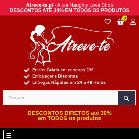
Atreve-te.pt
- A tua Naughty Love Shop
DESCONTOS ATÉ 30% EM TODOS OS PRODUTOS
0
Envios
Grátis
em compras 29€
Embalagens
Discretas
Entregas
Rápidas
em
24 a 48 Horas
search
DESCONTOS DIRETOS até 30%
em TODOS os produtos
Toggle navigation
☰