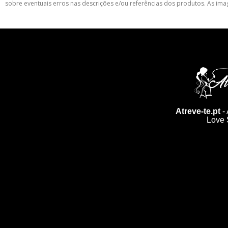
sobre eventuais erros nas descrições e/ou referências dos produtos. As ima
Atreve-te.pt
- 
Love