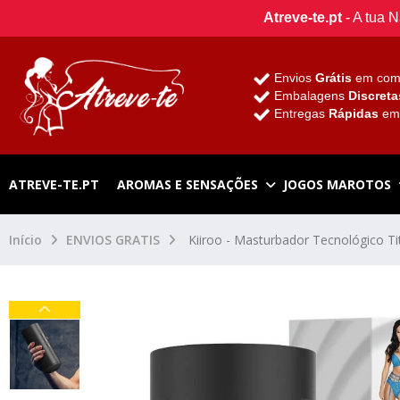
Atreve-te.pt
- A tua 
Envios
Grátis
em com
Embalagens
Discreta
Entregas
Rápidas
e
ATREVE-TE.PT
AROMAS E SENSAÇÕES
JOGOS MAROTOS
Início
ENVIOS GRATIS
Kiiroo - Masturbador Tecnológico Ti