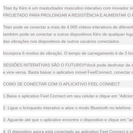
Titan by Kiiro é um masturbador masculino interativo com inovador s
PROJETADO PARA PROLONGAR A RESISTÊNCIA E AUMENTAR O 
Titan pode se conectar a mais de 4.000 vídeos interativos de diferen
também pode se conectar a outros dispositivos Kiiro de qualquer lu
das vibrações nos dispositivos de outros usuários conectados.
Incorpora 6 modos de vibração. O tempo de carregamento é de 3 ho
SESSÕES INTERATIVAS SÃO O FUTURO!!!Você pode desfrutar de sessõ
e vice-versa. Basta baixar o aplicativo móvel FeelConnect, conectar
COMO SE CONECTAR COM O APLICATIVO FEEL CONNECT:
1.Baixe o aplicativo Feel Connect em seu celular e clique em “Adici
2. Ligue o brinquedo interativo e ative o modo Bluetooth no telefone.
3. Aguarde até que o aplicativo encontre o dispositivo e clique em “adi
4. O dispositivo agora está conectado ao aplicativo Feel Connect e p