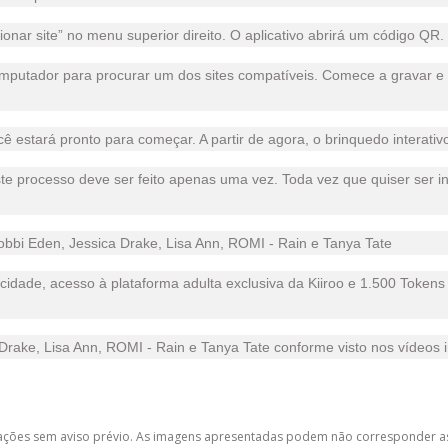
onar site” no menu superior direito. O aplicativo abrirá um código QR.
omputador para procurar um dos sites compatíveis. Comece a gravar e c
você estará pronto para começar. A partir de agora, o brinquedo interat
ste processo deve ser feito apenas uma vez. Toda vez que quiser ser int
obbi Eden, Jessica Drake, Lisa Ann, ROMI - Rain e Tanya Tate
dade, acesso à plataforma adulta exclusiva da Kiiroo e 1.500 Tokens (
Drake, Lisa Ann, ROMI - Rain e Tanya Tate conforme visto nos vídeos i
lterações sem aviso prévio. As imagens apresentadas podem não corresponder as