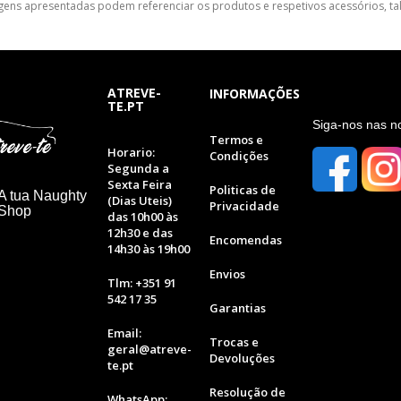
gens apresentadas podem referenciar os produtos e respetivos acessórios, tal
ATREVE-
INFORMAÇÕES
TE.PT
S
iga-nos nas n
Termos e
Horario:
Condições
Segunda a
Sexta Feira
Politicas de
A tua Naughty
(Dias Uteis)
Privacidade
 Shop
das 10h00 às
12h30 e das
Encomendas
14h30 às 19h00
Envios
Tlm: +351 91
542 17 35
Garantias
Email:
Trocas e
geral@atreve-
Devoluções
te.pt
Resolução de
WhatsApp: