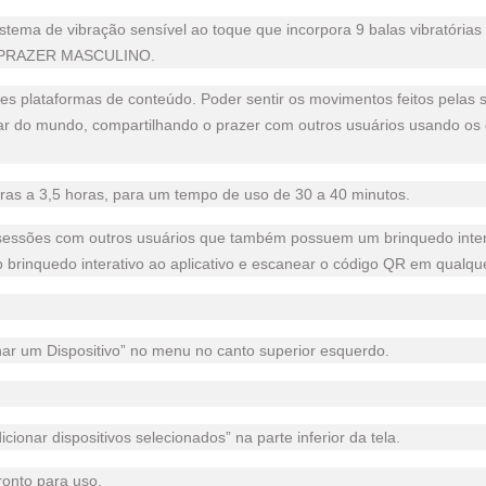
istema de vibração sensível ao toque que incorpora 9 balas vibratórias
PRAZER MASCULINO.
tes plataformas de conteúdo. Poder sentir os movimentos feitos pelas su
gar do mundo, compartilhando o prazer com outros usuários usando os c
ras a 3,5 horas, para um tempo de uso de 30 a 40 minutos.
es com outros usuários que também possuem um brinquedo interativo
 o brinquedo interativo ao aplicativo e escanear o código QR em qualq
onar um Dispositivo” no menu no canto superior esquerdo.
cionar dispositivos selecionados” na parte inferior da tela.
ronto para uso.