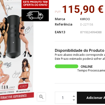
115,90 €
PVP:
Marca
KIIROO
Referência
D-227158
EAN13
8719324994088
Disponibilidade do Produto
Prazo abaixo indicado corresponde a
Este Prazo estimado poderá sofrer al
ONLINE
Tempo Processament

Adicionar 