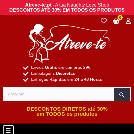
Atreve-te.pt
- A tua Naughty Love Shop
DESCONTOS ATÉ 30% EM TODOS OS PRODUTOS
0
Envios
Grátis
em compras 29€
Embalagens
Discretas
Entregas
Rápidas
em
24 a 48 Horas
search
DESCONTOS DIRETOS até 30%
em TODOS os produtos
Toggle navigation
☰