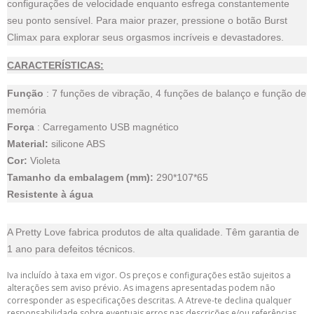
configurações de velocidade enquanto esfrega constantemente
seu ponto sensível. Para maior prazer, pressione o botão Burst
Climax para explorar seus orgasmos incríveis e devastadores.
CARACTERÍSTICAS:
Função
: 7 funções de vibração, 4 funções de balanço e função de
memória
Força
: Carregamento USB magnético
Material:
silicone ABS
Cor:
Violeta
Tamanho da embalagem (mm):
290*107*65
Resistente à água
A Pretty Love fabrica produtos de alta qualidade. Têm garantia de
1 ano para defeitos técnicos.
Iva incluído à taxa em vigor. Os preços e configurações estão sujeitos a
alterações sem aviso prévio. As imagens apresentadas podem não
corresponder as especificações descritas. A Atreve-te declina qualquer
responsabilidade sobre eventuais erros nas descrições e/ou referências