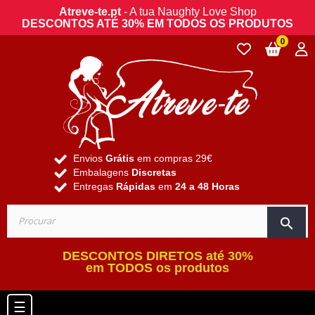
Atreve-te.pt
- A tua Naughty Love Shop
DESCONTOS ATÉ 30% EM TODOS OS PRODUTOS
0
Envios
Grátis
em compras 29€
Embalagens
Discretas
Entregas
Rápidas
em
24 a 48 Horas
search
DESCONTOS DIRETOS até 30%
em TODOS os produtos
Toggle navigation
☰