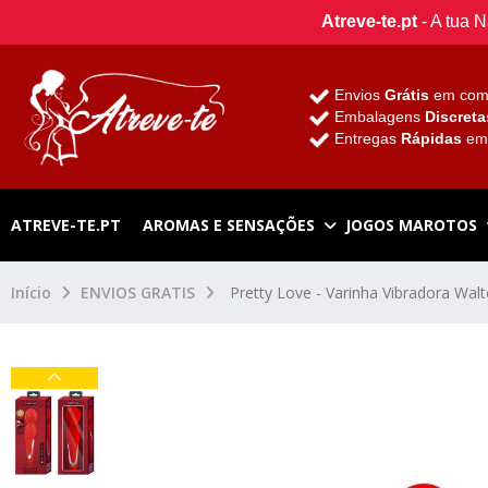
Atreve-te.pt
- A tua 
Envios
Grátis
em com
Embalagens
Discreta
Entregas
Rápidas
e
ATREVE-TE.PT
AROMAS E SENSAÇÕES
JOGOS MAROTOS
Início
ENVIOS GRATIS
Pretty Love - Varinha Vibradora Wal