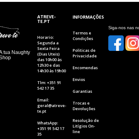
ATREVE-
INFORMAÇÕES
TE.PT
S
iga-nos nas n
Termos e
Horario:
Condições
Segunda a
Sexta Feira
Politicas de
A tua Naughty
(Dias Uteis)
Privacidade
 Shop
das 10h00 às
12h30 e das
Encomendas
14h30 às 19h00
Envios
Tlm: +351 91
542 17 35
Garantias
Email:
Trocas e
geral@atreve-
Devoluções
te.pt
Resolução de
WhatsApp:
Litígios On-
+351 91 542 17
line
35