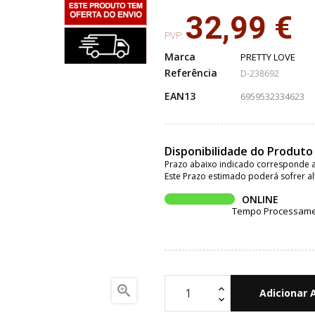
32,99 €
PVP:
Marca
PRETTY LOVE
Referência
D-238692
EAN13
6959532334623
Disponibilidade do Produto
Prazo abaixo indicado corresponde a
Este Prazo estimado poderá sofrer al
ONLINE
Tempo Processament

Adicionar 