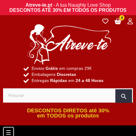
Atreve-te.pt
- A tua Naughty Love Shop
DESCONTOS ATÉ 30% EM TODOS OS PRODUTOS
0
Envios
Grátis
em compras 29€
Embalagens
Discretas
Entregas
Rápidas
em
24 a 48 Horas
search
DESCONTOS DIRETOS até 30%
em TODOS os produtos
Toggle navigation
☰