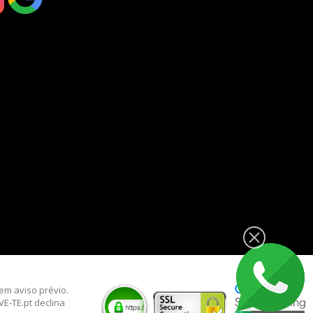
__
sem aviso prévio.
E-TE.pt declina