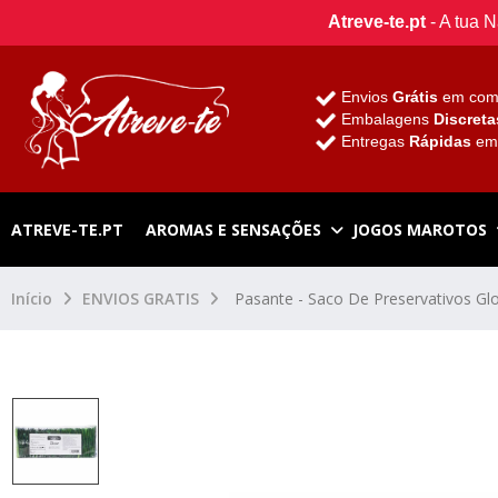
Atreve-te.pt
- A tua 
Envios
Grátis
em com
Embalagens
Discreta
Entregas
Rápidas
e
ATREVE-TE.PT
AROMAS E SENSAÇÕES
JOGOS MAROTOS
Início
ENVIOS GRATIS
Pasante - Saco De Preservativos G