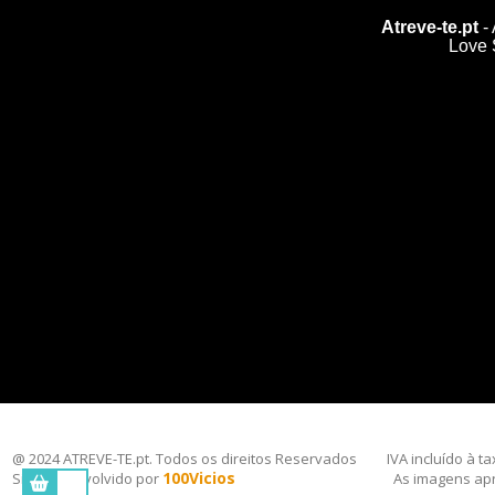
Atreve-te.pt
- 
Love
@ 2024 ATREVE-TE.pt. Todos os direitos Reservados
IVA incluído à t
100Vicios
Site desenvolvido por
As imagens apr