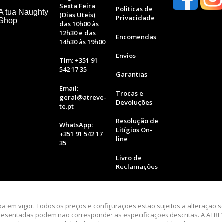
Sexta Feira
Politicas de
A tua Naughty
(Dias Uteis)
Privacidade
 Shop
das 10h00 às
12h30 e das
Encomendas
14h30 às 19h00
Envios
Tlm: +351 91
542 17 35
Garantias
Email:
Trocas e
geral@atreve-
Devoluções
te.pt
Resolução de
WhatsApp:
Litígios On-
+351 91 542 17
line
35
Livro de
Reclamações
axa em vigor. Todos os preços e configurações estão sujeitos a alteração 
esentadas podem não corresponder as especificações descritas. A ATREV