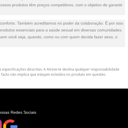
ossos produtos têm preços competitivos, com o objetivo de garantir
 conforto. Também acreditamos no poder da colaboração. É por isso
produtos essenciais para a saúde sexual em diversas comunidades.
quem você seja, quando, como ou com quem decida fazer sexo, o
 especificações descritas. A Atreve-te declina qualquer responsabilidade
 facto não implica que estejam incluídos no produto em questão.
ossas Redes Sociais