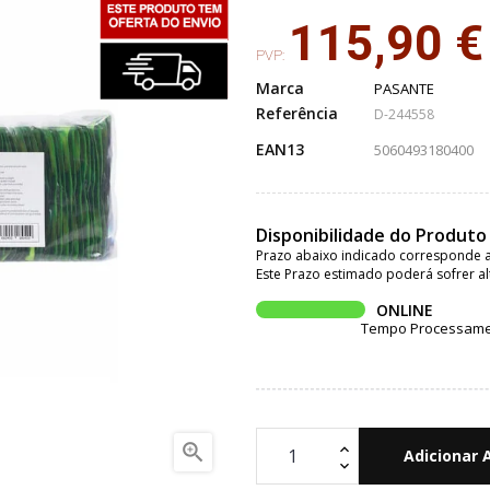
115,90 €
PVP:
Marca
PASANTE
Referência
D-244558
EAN13
5060493180400
Disponibilidade do Produto
Prazo abaixo indicado corresponde a
Este Prazo estimado poderá sofrer al
ONLINE
Tempo Processament

Adicionar 