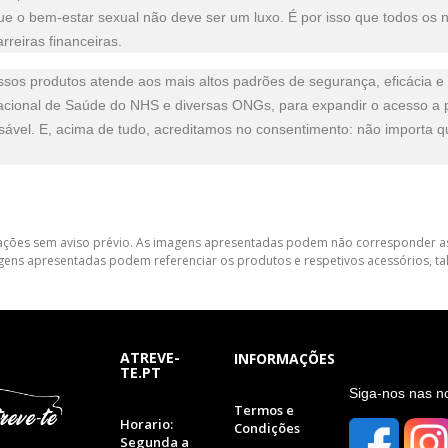
ue o bem-estar sexual não deve ser um luxo. É por isso que todos os n
reiras financeiras.
sos produtos atende aos mais altos padrões de segurança, eficácia e
Nacional de Saúde do NHS e diversas ONGs, para expandir o acesso a 
sável. E, acima de tudo, acreditamos no consentimento: não importa 
lterações sem aviso prévio. As imagens apresentadas podem não corresponder as
gens apresentadas podem referenciar os produtos e respetivos acessórios, tal
ATREVE-
INFORMAÇÕES
TE.PT
S
iga-nos nas n
Termos e
Horario:
Condições
Segunda a