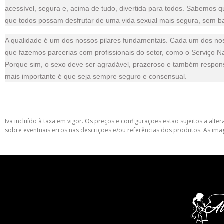
acessível, segura e, acima de tudo, divertida para todos. Sabemos q
que todos possam desfrutar de uma vida sexual mais segura, sem bar
A qualidade é um dos nossos pilares fundamentais. Cada um dos nos
que fazemos parcerias com profissionais do setor, como o Serviço 
Porque sim, o sexo deve ser agradável, prazeroso e também respon
mais importante é que seja sempre seguro e consensual.
Iva incluído à taxa em vigor. Os preços e configurações estão sujeitos a a
sobre eventuais erros nas descrições e/ou referências dos produtos. As ima