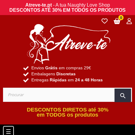
Atreve-te.pt
- A tua Naughty Love Shop
DESCONTOS ATÉ 30% EM TODOS OS PRODUTOS
0
Envios
Grátis
em compras 29€
Embalagens
Discretas
Entregas
Rápidas
em
24 a 48 Horas
search
DESCONTOS DIRETOS até 30%
em TODOS os produtos
Toggle navigation
☰