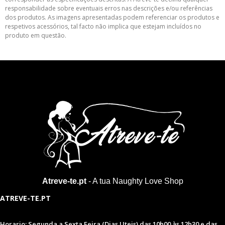
responsabilidade sobre eventuais erros nas descrições e/ou referências
dos produtos. As imagens apresentadas podem referenciar os produtos e
respetivos acessórios, tal facto não implica que estejam incluídos no
produto em questão.
Atreve-te.pt
- A tua Naughty Love Shop
ATREVE-TE.PT
Horario: Segunda a Sexta Feira (Dias Uteis) das 10h00 às 12h30 e das