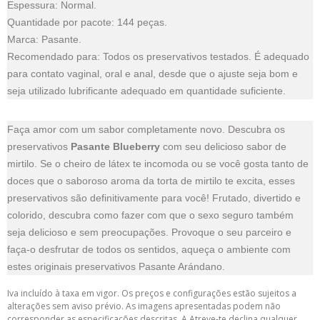
Espessura: Normal.
Quantidade por pacote: 144 peças.
Marca: Pasante.
Recomendado para: Todos os preservativos testados. É adequado
para contato vaginal, oral e anal, desde que o ajuste seja bom e
seja utilizado lubrificante adequado em quantidade suficiente.
Faça amor com um sabor completamente novo. Descubra os
preservativos
Pasante Blueberry
com seu delicioso sabor de
mirtilo. Se o cheiro de látex te incomoda ou se você gosta tanto de
doces que o saboroso aroma da torta de mirtilo te excita, esses
preservativos são definitivamente para você! Frutado, divertido e
colorido, descubra como fazer com que o sexo seguro também
seja delicioso e sem preocupações. Provoque o seu parceiro e
faça-o desfrutar de todos os sentidos, aqueça o ambiente com
estes originais preservativos Pasante Arándano.
Iva incluído à taxa em vigor. Os preços e configurações estão sujeitos a
alterações sem aviso prévio. As imagens apresentadas podem não
corresponder as especificações descritas. A Atreve-te declina qualquer