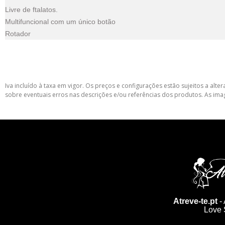
Livre de ftalatos.
Multifuncional com um único botão
Rotador
Iva incluído à taxa em vigor. Os preços e configurações estão sujeitos a a
sobre eventuais erros nas descrições e/ou referências dos produtos. As ima
Atreve-te.pt
- 
Love