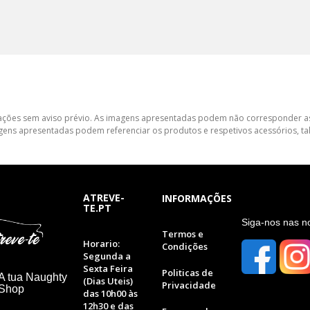
lterações sem aviso prévio. As imagens apresentadas podem não corresponder as
gens apresentadas podem referenciar os produtos e respetivos acessórios, tal
ATREVE-
INFORMAÇÕES
TE.PT
S
iga-nos nas n
Termos e
Horario:
Condições
Segunda a
Sexta Feira
Politicas de
A tua Naughty
(Dias Uteis)
Privacidade
 Shop
das 10h00 às
12h30 e das