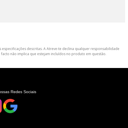
 especificações descritas. A Atreve-te declina qualquer responsabilidade
 facto não implica que estejam incluídos no produto em questão.
ossas Redes Sociais