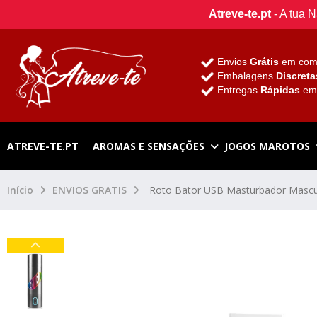
Atreve-te.pt
- A tua 
Envios
Grátis
em com
Embalagens
Discreta
Entregas
Rápidas
e
ATREVE-TE.PT
AROMAS E SENSAÇÕES
JOGOS MAROTOS
Início
ENVIOS GRATIS
Roto Bator USB Masturbador Mascu