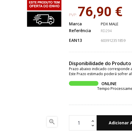
76,90 €
PVP:
Marca
PDX MALE
Referência
RD294
EAN13
603912351859
Disponibilidade do Produto
Prazo abaixo indicado corresponde a
Este Prazo estimado poderá sofrer al
ONLINE
Tempo Processament

Adicionar 