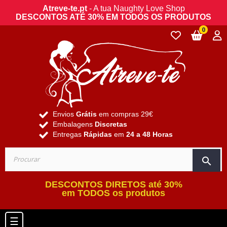
Atreve-te.pt
- A tua Naughty Love Shop
DESCONTOS ATÉ 30% EM TODOS OS PRODUTOS
0
Envios
Grátis
em compras 29€
Embalagens
Discretas
Entregas
Rápidas
em
24 a 48 Horas
search
DESCONTOS DIRETOS até 30%
em TODOS os produtos
Toggle navigation
☰