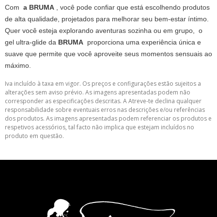
Com
a BRUMA
, você pode confiar que está escolhendo produtos
de alta qualidade, projetados para melhorar seu bem-estar íntimo.
Quer você esteja explorando aventuras sozinha ou em grupo, o
gel ultra-glide da
BRUMA
proporciona uma experiência única e
suave que permite que você aproveite seus momentos sensuais ao
máximo.
Iva incluído à taxa em vigor. Os preços e configurações estão sujeitos a
alterações sem aviso prévio. As imagens apresentadas podem não
corresponder as especificações descritas. A Atreve-te declina qualquer
responsabilidade sobre eventuais erros nas descrições e/ou referências
dos produtos. As imagens apresentadas podem referenciar os produtos e
respetivos acessórios, tal facto não implica que estejam incluídos no
produto em questão.