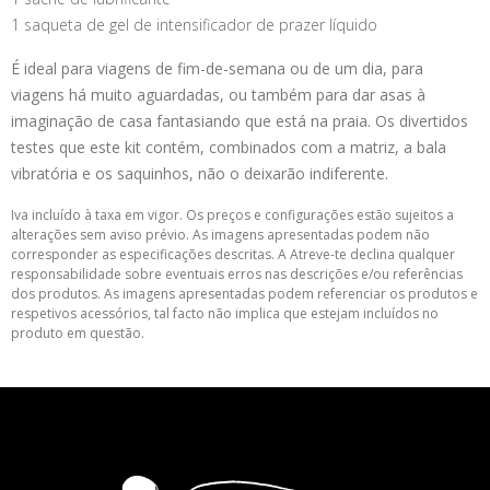
1 saqueta de gel de intensificador de prazer líquido
É ideal para viagens de fim-de-semana ou de um dia, para
viagens há muito aguardadas, ou também para dar asas à
imaginação de casa fantasiando que está na praia. Os divertidos
testes que este kit contém, combinados com a matriz, a bala
vibratória e os saquinhos, não o deixarão indiferente.
Iva incluído à taxa em vigor. Os preços e configurações estão sujeitos a
alterações sem aviso prévio. As imagens apresentadas podem não
corresponder as especificações descritas. A Atreve-te declina qualquer
responsabilidade sobre eventuais erros nas descrições e/ou referências
dos produtos. As imagens apresentadas podem referenciar os produtos e
respetivos acessórios, tal facto não implica que estejam incluídos no
produto em questão.