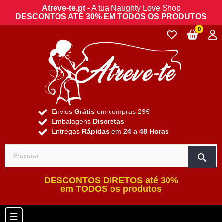
Atreve-te.pt
- A tua Naughty Love Shop
DESCONTOS ATÉ 30% EM TODOS OS PRODUTOS
0
Envios
Grátis
em compras 29€
Embalagens
Discretas
Entregas
Rápidas
em
24 a 48 Horas
search
DESCONTOS DIRETOS até 30%
em TODOS os produtos
Toggle navigation
☰