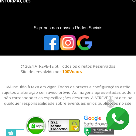
INFORMAÇÕES
S
iga-nos nas nossas Redes Sociais
@ 2024 ATREVE-TE.pt. Todos os direitos Reservados
100Vicios
Site desenvolvido por
IVA incluído à taxa em vigor. Todos os preços e configurações estão
sujeitos a alteração sem aviso prévio. As imagens apresentadas podem
não corresponder as especificações descritas. A ATREVE-TE.pt declina
qualquer responsabilidade sobre eventuais erros publicados no site.
__