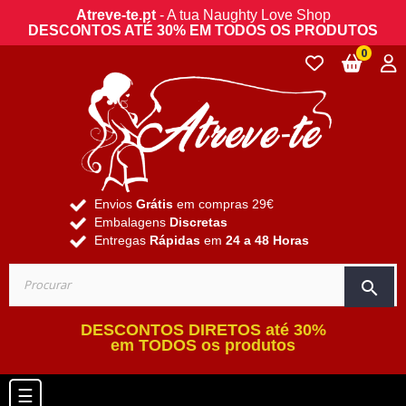
Atreve-te.pt
- A tua Naughty Love Shop
DESCONTOS ATÉ 30% EM TODOS OS PRODUTOS
0
Envios
Grátis
em compras 29€
Embalagens
Discretas
Entregas
Rápidas
em
24 a 48 Horas
search
DESCONTOS DIRETOS até 30%
em TODOS os produtos
Toggle navigation
☰