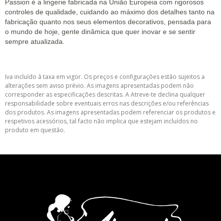
Passion é a lingerie fabricada na União Europeia com rigorosos
controles de qualidade, cuidando ao máximo dos detalhes tanto na
fabricação quanto nos seus elementos decorativos, pensada para
o mundo de hoje, gente dinâmica que quer inovar e se sentir
sempre atualizada.
Iva incluído à taxa em vigor. Os preços e configurações estão sujeitos a
alterações sem aviso prévio. As imagens apresentadas podem não
corresponder as especificações descritas. A Atreve-te declina qualquer
responsabilidade sobre eventuais erros nas descrições e/ou referências
dos produtos. As imagens apresentadas podem referenciar os produtos e
respetivos acessórios, tal facto não implica que estejam incluídos no
produto em questão.