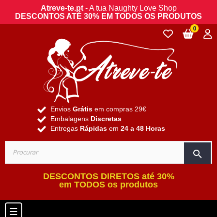
Atreve-te.pt
- A tua Naughty Love Shop
DESCONTOS ATÉ 30% EM TODOS OS PRODUTOS
0
Envios
Grátis
em compras 29€
Embalagens
Discretas
Entregas
Rápidas
em
24 a 48 Horas
search
DESCONTOS DIRETOS até 30%
em TODOS os produtos
Toggle navigation
☰