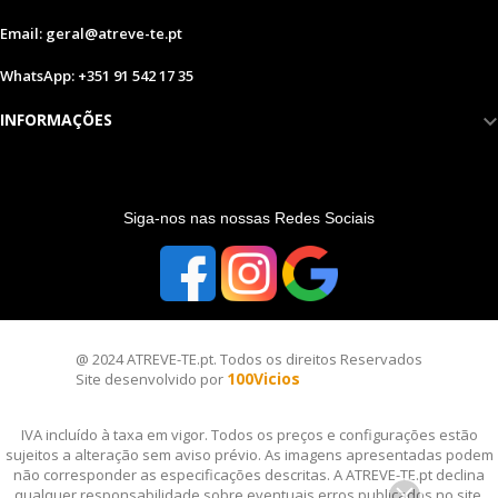
Email: geral@atreve-te.pt
WhatsApp: +351 91 542 17 35
INFORMAÇÕES
S
iga-nos nas nossas Redes Sociais
@ 2024 ATREVE-TE.pt. Todos os direitos Reservados
100Vicios
Site desenvolvido por
IVA incluído à taxa em vigor. Todos os preços e configurações estão
sujeitos a alteração sem aviso prévio. As imagens apresentadas podem
não corresponder as especificações descritas. A ATREVE-TE.pt declina
qualquer responsabilidade sobre eventuais erros publicados no site.