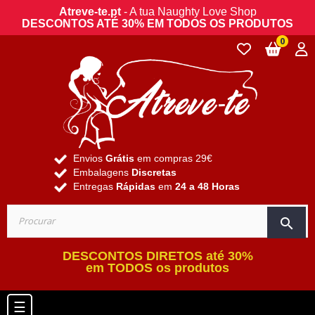
Atreve-te.pt
- A tua Naughty Love Shop
DESCONTOS ATÉ 30% EM TODOS OS PRODUTOS
0
Envios
Grátis
em compras 29€
Embalagens
Discretas
Entregas
Rápidas
em
24 a 48 Horas
search
DESCONTOS DIRETOS até 30%
em TODOS os produtos
Toggle navigation
☰