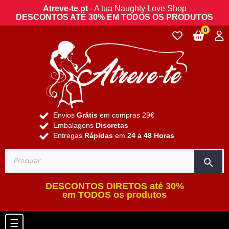
Atreve-te.pt
- A tua Naughty Love Shop
DESCONTOS ATÉ 30% EM TODOS OS PRODUTOS
0
Envios
Grátis
em compras 29€
Embalagens
Discretas
Entregas
Rápidas
em
24 a 48 Horas
search
DESCONTOS DIRETOS até 30%
em TODOS os produtos
Toggle navigation
☰