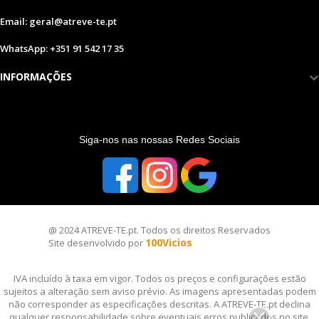
Email: geral@atreve-te.pt
WhatsApp: +351 91 542 17 35
INFORMAÇÕES
S
iga-nos nas nossas Redes Sociais
@ 2024 ATREVE-TE.pt. Todos os direitos Reservados
100Vicios
Site desenvolvido por
IVA incluído à taxa em vigor. Todos os preços e configurações estão
sujeitos a alteração sem aviso prévio. As imagens apresentadas podem
não corresponder as especificações descritas. A ATREVE-TE.pt declina
qualquer responsabilidade sobre eventuais erros publicados no site.