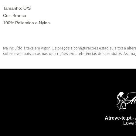
Tamanho: O/S
Cor: Branco
100% Poliamida e Nylon
Iva incluído à taxa em vigor. Os preços e configurações estão sujeitos a a
sobre eventuais erros nas descrições e/ou referências dos produtos. As ima
Atreve-te.pt
- 
Love