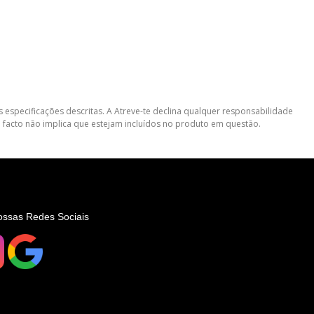
 especificações descritas. A Atreve-te declina qualquer responsabilidade
 facto não implica que estejam incluídos no produto em questão.
ossas Redes Sociais