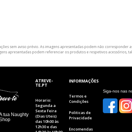
lterações sem aviso prévio. As imagens apresentadas podem não corresponder as
gens apresentadas podem referenciar os produtos e respetivos acessórios, tal
ATREVE-
INFORMAÇÕES
TE.PT
S
iga-nos nas n
Termos e
Horario:
Condições
Segunda a
Sexta Feira
Politicas de
A tua Naughty
(Dias Uteis)
Privacidade
 Shop
das 10h00 às
12h30 e das
Encomendas
14h30 às 19h00