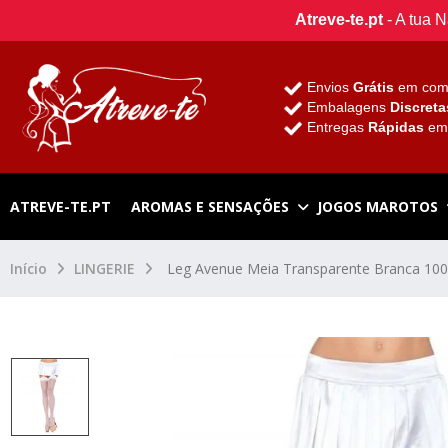
Atreve-te.pt
- A tua 
Envios
Grátis
em com
Embalagens
Discreta
Entregas
Rápidas
e
ATREVE-TE.PT
AROMAS E SENSAÇÕES
JOGOS MAROTOS
Início
LINGERIE
Leg Avenue Meia Transparente Branca 10