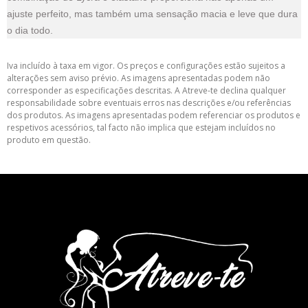
ajuste perfeito, mas também uma sensação macia e leve que dura
o dia todo.
Iva incluído à taxa em vigor. Os preços e configurações estão sujeitos a
alterações sem aviso prévio. As imagens apresentadas podem não
corresponder as especificações descritas. A Atreve-te declina qualquer
responsabilidade sobre eventuais erros nas descrições e/ou referências
dos produtos. As imagens apresentadas podem referenciar os produtos e
respetivos acessórios, tal facto não implica que estejam incluídos no
produto em questão.