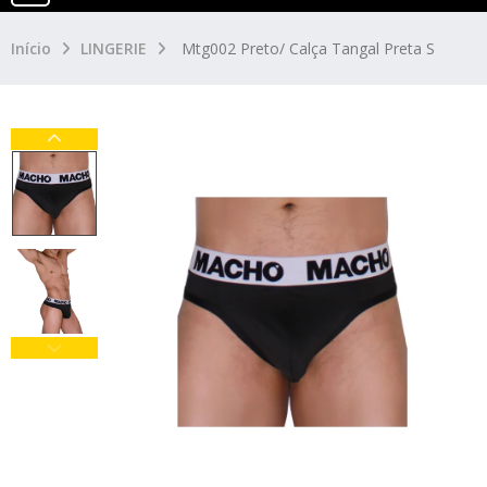
Início
LINGERIE
Mtg002 Preto/ Calça Tangal Preta S