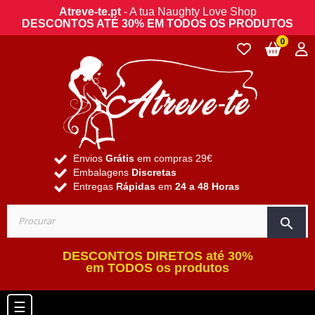
Atreve-te.pt
- A tua Naughty Love Shop
DESCONTOS ATÉ 30% EM TODOS OS PRODUTOS
0
Envios
Grátis
em compras 29€
Embalagens
Discretas
Entregas
Rápidas
em
24 a 48 Horas
search
DESCONTOS DIRETOS até 30%
em TODOS os produtos
Toggle navigation
☰