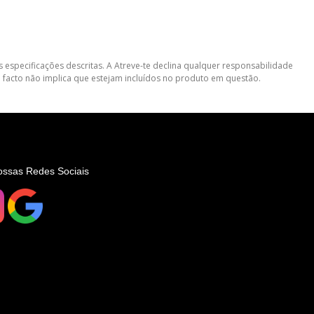
 especificações descritas. A Atreve-te declina qualquer responsabilidade
 facto não implica que estejam incluídos no produto em questão.
ossas Redes Sociais