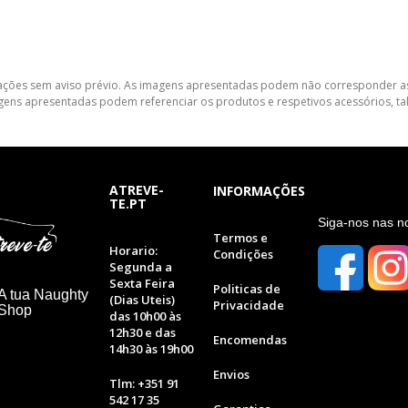
lterações sem aviso prévio. As imagens apresentadas podem não corresponder as
gens apresentadas podem referenciar os produtos e respetivos acessórios, tal
ATREVE-
INFORMAÇÕES
TE.PT
S
iga-nos nas n
Termos e
Horario:
Condições
Segunda a
Sexta Feira
Politicas de
A tua Naughty
(Dias Uteis)
Privacidade
 Shop
das 10h00 às
12h30 e das
Encomendas
14h30 às 19h00
Envios
Tlm: +351 91
542 17 35