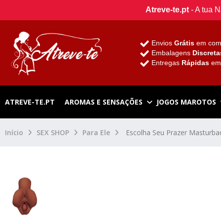
Atreve-te.pt
- A tua 
Envios
Grátis
em com
Embalagens
Discreta
Entregas
Rápidas
e
ATREVE-TE.PT
AROMAS E SENSAÇÕES
JOGOS MAROTOS
Início
SEX SHOP
Para Ele
Escolha Seu Prazer Masturb