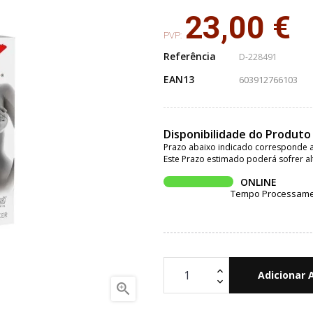
23,00 €
PVP:
Referência
D-228491
EAN13
603912766103
Disponibilidade do Produto
Prazo abaixo indicado corresponde a
Este Prazo estimado poderá sofrer al
ONLINE
Tempo Processament
Adicionar 
