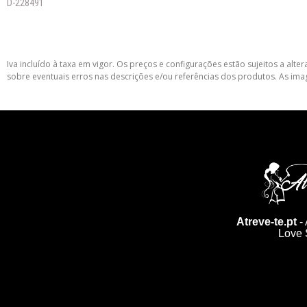
D-228491
Iva incluído à taxa em vigor. Os preços e configurações estão sujeitos a a
sobre eventuais erros nas descrições e/ou referências dos produtos. As ima
Atreve-te.pt
- 
Love