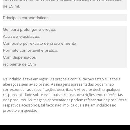
de 15 ml.
Principais características:
Gel para prolongar a ereção.
Atrasa a ejaculação.
Composto por extrato de cravo e menta.
Formato confortável e prático.
Com dispensador.
recipiente de 15m
Iva incluído à taxa em vigor. Os preços e configurações estão sujeitos a
alterações sem aviso prévio. As imagens apresentadas podem não
corresponder as especificações descritas. A Atreve-te declina qualquer
responsabilidade sobre eventuais erros nas descrições e/ou referências
dos produtos. As imagens apresentadas podem referenciar os produtos e
respetivos acessórios, tal facto não implica que estejam incluídos no
produto em questão.