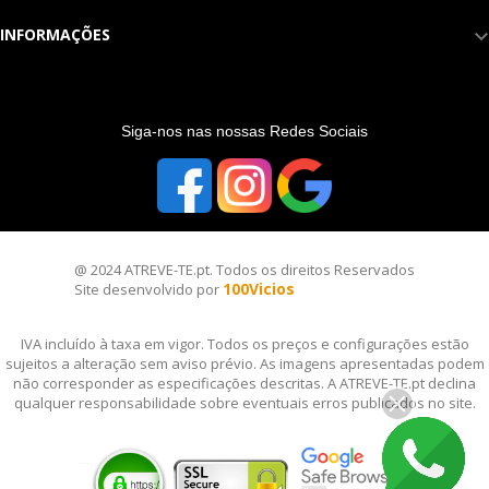
INFORMAÇÕES
S
iga-nos nas nossas Redes Sociais
@ 2024 ATREVE-TE.pt. Todos os direitos Reservados
100Vicios
Site desenvolvido por
IVA incluído à taxa em vigor. Todos os preços e configurações estão
sujeitos a alteração sem aviso prévio. As imagens apresentadas podem
não corresponder as especificações descritas. A ATREVE-TE.pt declina
qualquer responsabilidade sobre eventuais erros publicados no site.
__