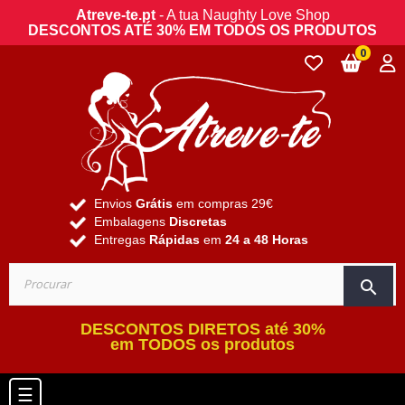
Atreve-te.pt
- A tua Naughty Love Shop
DESCONTOS ATÉ 30% EM TODOS OS PRODUTOS
0
Envios
Grátis
em compras 29€
Embalagens
Discretas
Entregas
Rápidas
em
24 a 48 Horas
search
DESCONTOS DIRETOS até 30%
em TODOS os produtos
Toggle navigation
☰