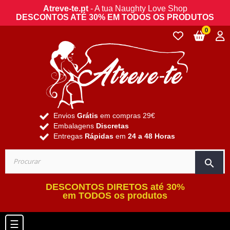
Atreve-te.pt
- A tua Naughty Love Shop
DESCONTOS ATÉ 30% EM TODOS OS PRODUTOS
0
Envios
Grátis
em compras 29€
Embalagens
Discretas
Entregas
Rápidas
em
24 a 48 Horas
search
DESCONTOS DIRETOS até 30%
em TODOS os produtos
Toggle navigation
☰