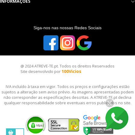
INFORMAÇÕES
S
iga-nos nas nossas Redes Sociais
@ 2024 ATREVE-TE.pt. Todos os direitos Reservados
100Vicios
Site desenvolvido por
IVA incluído à taxa em vigor. Todos os preços e configurações estão
sujeitos a alteração sem aviso prévio. As imagens apresentadas podem
não corresponder as especificações descritas. A ATREVE-TE.pt declina
qualquer responsabilidade sobre eventuais erros publicados no site.
__