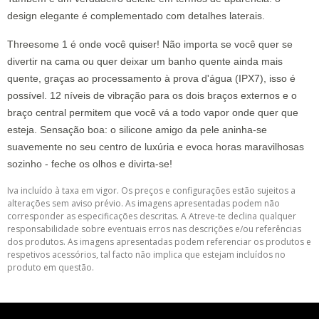
design elegante é complementado com detalhes laterais.
Threesome 1 é onde você quiser! Não importa se você quer se
divertir na cama ou quer deixar um banho quente ainda mais
quente, graças ao processamento à prova d'água (IPX7), isso é
possível. 12 níveis de vibração para os dois braços externos e o
braço central permitem que você vá a todo vapor onde quer que
esteja. Sensação boa: o silicone amigo da pele aninha-se
suavemente no seu centro de luxúria e evoca horas maravilhosas
sozinho - feche os olhos e divirta-se!
Iva incluído à taxa em vigor. Os preços e configurações estão sujeitos a
alterações sem aviso prévio. As imagens apresentadas podem não
corresponder as especificações descritas. A Atreve-te declina qualquer
responsabilidade sobre eventuais erros nas descrições e/ou referências
dos produtos. As imagens apresentadas podem referenciar os produtos e
respetivos acessórios, tal facto não implica que estejam incluídos no
produto em questão.