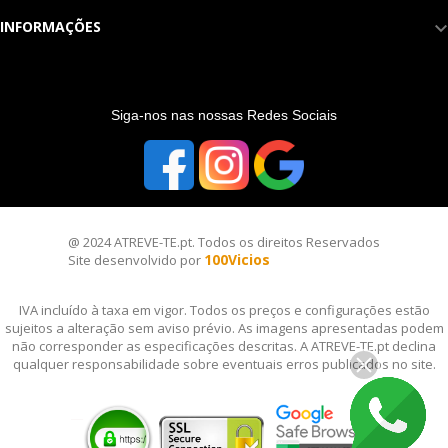
INFORMAÇÕES
S
iga-nos nas nossas Redes Sociais
@ 2024 ATREVE-TE.pt. Todos os direitos Reservados
100Vicios
Site desenvolvido por
IVA incluído à taxa em vigor. Todos os preços e configurações estão
sujeitos a alteração sem aviso prévio. As imagens apresentadas podem
não corresponder as especificações descritas. A ATREVE-TE.pt declina
qualquer responsabilidade sobre eventuais erros publicados no site.
__