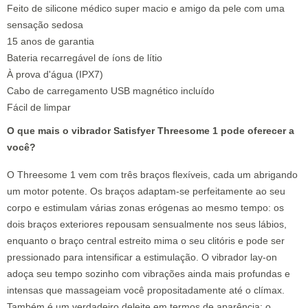
Feito de silicone médico super macio e amigo da pele com uma
sensação sedosa
15 anos de garantia
Bateria recarregável de íons de lítio
À prova d'água (IPX7)
Cabo de carregamento USB magnético incluído
Fácil de limpar
O que mais o vibrador Satisfyer Threesome 1 pode oferecer a
você?
O Threesome 1 vem com três braços flexíveis, cada um abrigando
um motor potente. Os braços adaptam-se perfeitamente ao seu
corpo e estimulam várias zonas erógenas ao mesmo tempo: os
dois braços exteriores repousam sensualmente nos seus lábios,
enquanto o braço central estreito mima o seu clitóris e pode ser
pressionado para intensificar a estimulação. O vibrador lay-on
adoça seu tempo sozinho com vibrações ainda mais profundas e
intensas que massageiam você propositadamente até o clímax.
Também é um verdadeiro deleite em termos de aparência: o