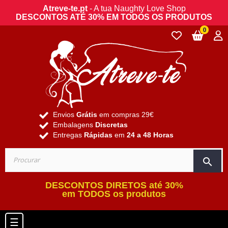
Atreve-te.pt
- A tua Naughty Love Shop
DESCONTOS ATÉ 30% EM TODOS OS PRODUTOS
0
Envios
Grátis
em compras 29€
Embalagens
Discretas
Entregas
Rápidas
em
24 a 48 Horas
search
DESCONTOS DIRETOS até 30%
em TODOS os produtos
Toggle navigation
☰