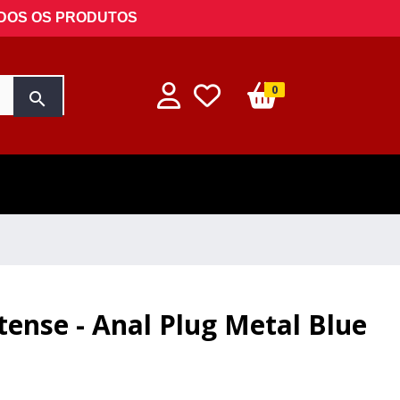
ODOS OS PRODUTOS
0
search
tense - Anal Plug Metal Blue