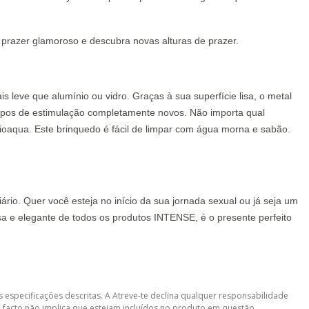
prazer glamoroso e descubra novas alturas de prazer.
is leve que alumínio ou vidro. Graças à sua superfície lisa, o metal
tipos de estimulação completamente novos. Não importa qual
ioaqua. Este brinquedo é fácil de limpar com água morna e sabão.
rio. Quer você esteja no início da sua jornada sexual ou já seja um
sa e elegante de todos os produtos INTENSE, é o presente perfeito
 especificações descritas. A Atreve-te declina qualquer responsabilidade
 facto não implica que estejam incluídos no produto em questão.