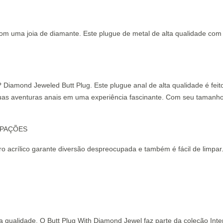
m uma joia de diamante. Este plugue de metal de alta qualidade com 
amond Jeweled Butt Plug. Este plugue anal de alta qualidade é feito
 suas aventuras anais em uma experiência fascinante. Com seu tamanho
UPAÇÕES
idro acrílico garante diversão despreocupada e também é fácil de limpa
a qualidade. O Butt Plug With Diamond Jewel faz parte da coleção Int