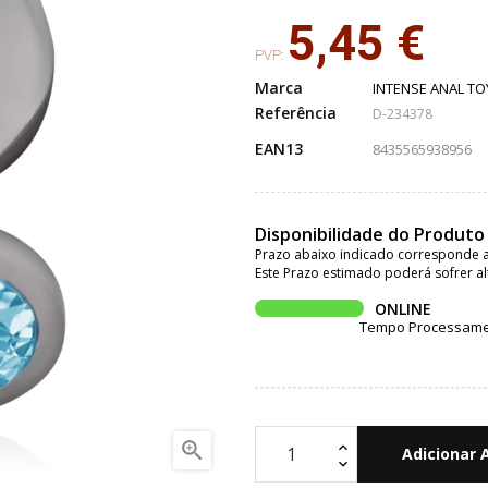
5,45 €
PVP:
Marca
INTENSE ANAL TO
Referência
D-234378
EAN13
8435565938956
Disponibilidade do Produto
Prazo abaixo indicado corresponde a
Este Prazo estimado poderá sofrer al
ONLINE
Tempo Processament

Adicionar 