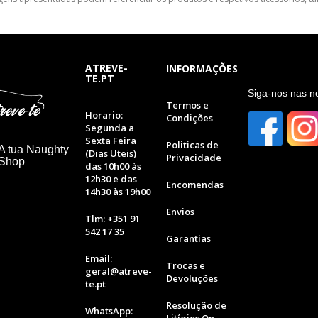
ATREVE-
INFORMAÇÕES
TE.PT
S
iga-nos nas n
Termos e
Horario:
Condições
Segunda a
Sexta Feira
Politicas de
A tua Naughty
(Dias Uteis)
Privacidade
 Shop
das 10h00 às
12h30 e das
Encomendas
14h30 às 19h00
Envios
Tlm: +351 91
542 17 35
Garantias
Email:
Trocas e
geral@atreve-
Devoluções
te.pt
Resolução de
WhatsApp:
Litígios On-