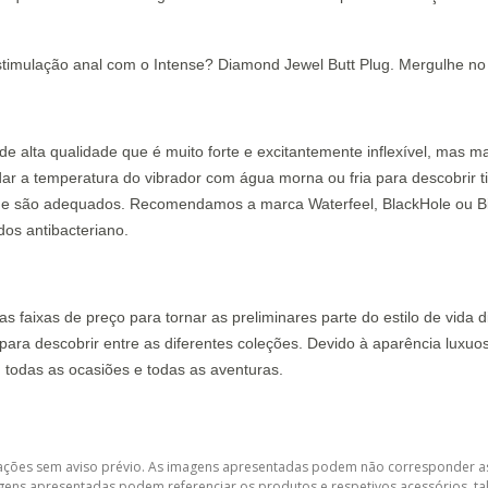
stimulação anal com o Intense? Diamond Jewel Butt Plug. Mergulhe no 
de alta qualidade que é muito forte e excitantemente inflexível, mas ma
ar a temperatura do vibrador com água morna ou fria para descobrir 
licone são adequados. Recomendamos a marca Waterfeel, BlackHole ou B
os antibacteriano.
aixas de preço para tornar as preliminares parte do estilo de vida diá
ara descobrir entre as diferentes coleções. Devido à aparência luxuo
 todas as ocasiões e todas as aventuras.
lterações sem aviso prévio. As imagens apresentadas podem não corresponder as
gens apresentadas podem referenciar os produtos e respetivos acessórios, tal