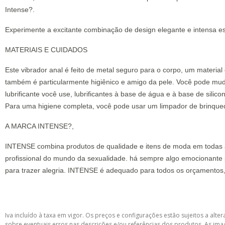
Intense?.
Experimente a excitante combinação de design elegante e intensa e
MATERIAIS E CUIDADOS
Este vibrador anal é feito de metal seguro para o corpo, um material 
também é particularmente higiênico e amigo da pele. Você pode mud
lubrificante você use, lubrificantes à base de água e à base de si
Para uma higiene completa, você pode usar um limpador de brinqued
A MARCA INTENSE?,
INTENSE combina produtos de qualidade e itens de moda em todas as f
profissional do mundo da sexualidade. há sempre algo emocionante p
para trazer alegria. INTENSE é adequado para todos os orçamentos,
Iva incluído à taxa em vigor. Os preços e configurações estão sujeitos a a
sobre eventuais erros nas descrições e/ou referências dos produtos. As ima