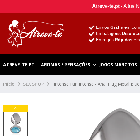
Atreve-te.pt
- A tua 
Envios
Grátis
em com
Embalagens
Discreta
Entregas
Rápidas
e
ATREVE-TE.PT
AROMAS E SENSAÇÕES
JOGOS MAROTOS
Início
SEX SHOP
Intense Fun Intense - Anal Plug Metal Blue