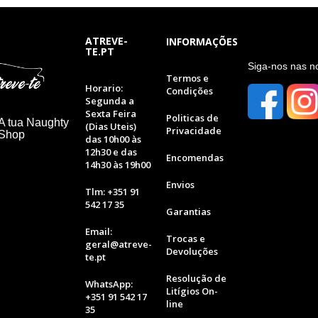
ATREVE-
INFORMAÇÕES
TE.PT
S
iga-nos nas n
Termos e
Horario:
Condições
Segunda a
Sexta Feira
Politicas de
A tua Naughty
(Dias Uteis)
Privacidade
 Shop
das 10h00 às
12h30 e das
Encomendas
14h30 às 19h00
Envios
Tlm: +351 91
542 17 35
Garantias
Email:
Trocas e
geral@atreve-
Devoluções
te.pt
Resolução de
WhatsApp:
Litígios On-
+351 91 542 17
line
35