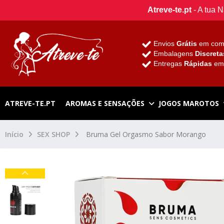
Atreve-te.pt
- A tua 
Envios
Grátis
em com
Embalagens
Discreta
Entregas
Rápidas
e
ATREVE-TE.PT
AROMAS E SENSAÇÕES
JOGOS MAROTOS
Início
SEX SHOP
Bruma Gel Orgasmo Sabor Morango