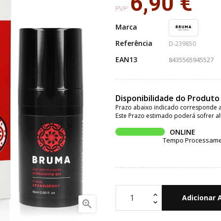
6,90 €
PVP:
Marca
Referência
D-239850
EAN13
8435565945527
Disponibilidade do Produto
Prazo abaixo indicado corresponde a
Este Prazo estimado poderá sofrer al
ONLINE
Tempo Processament
Adicionar 
