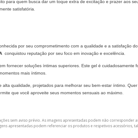
to para quem busca dar um toque extra de excitação e prazer aos seu
ente satisfatória.
nhecida por seu comprometimento com a qualidade e a satisfação do c
MA
conquistou reputação por seu foco em inovação e excelência.
m fornecer soluções íntimas superiores. Este gel é cuidadosamente f
 momentos mais íntimos.
 alta qualidade, projetados para melhorar seu bem-estar íntimo. Quer
ermite que você aproveite seus momentos sensuais ao máximo.
lterações sem aviso prévio. As imagens apresentadas podem não corresponder as
gens apresentadas podem referenciar os produtos e respetivos acessórios, tal