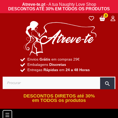
Atreve-te.pt
- A tua Naughty Love Shop
DESCONTOS ATÉ 30% EM TODOS OS PRODUTOS
0
Envios
Grátis
em compras 29€
Embalagens
Discretas
Entregas
Rápidas
em
24 a 48 Horas
search
DESCONTOS DIRETOS até 30%
em TODOS os produtos
Toggle navigation
☰