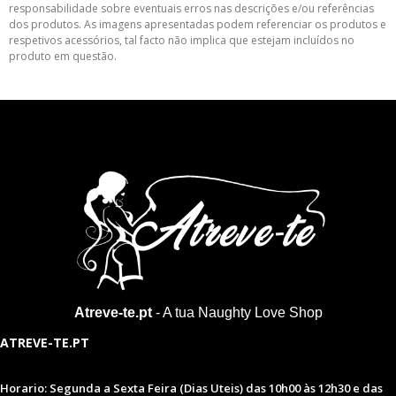
responsabilidade sobre eventuais erros nas descrições e/ou referências
dos produtos. As imagens apresentadas podem referenciar os produtos e
respetivos acessórios, tal facto não implica que estejam incluídos no
produto em questão.
Atreve-te.pt
- A tua Naughty Love Shop
ATREVE-TE.PT
Horario: Segunda a Sexta Feira (Dias Uteis) das 10h00 às 12h30 e das