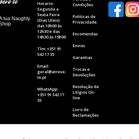
Horario:
Condições
Segunda a
Sexta Feira
Politicas de
A tua Naughty
(Dias Uteis)
Privacidade
 Shop
das 10h00 às
12h30 e das
Encomendas
14h30 às 19h00
Envios
Tlm: +351 91
542 17 35
Garantias
Email:
Trocas e
geral@atreve-
Devoluções
te.pt
Resolução de
WhatsApp:
Litígios On-
+351 91 542 17
line
35
Livro de
Reclamações