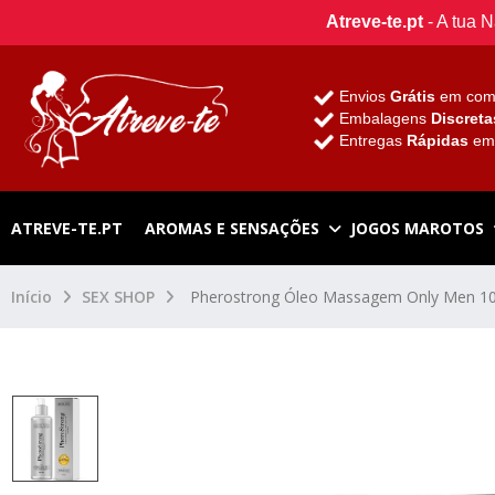
Atreve-te.pt
- A tua 
Envios
Grátis
em com
Embalagens
Discreta
Entregas
Rápidas
e
ATREVE-TE.PT
AROMAS E SENSAÇÕES
JOGOS MAROTOS
Início
SEX SHOP
Pherostrong Óleo Massagem Only Men 1