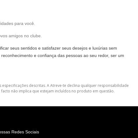
idades para você.
ovos amigos no clube.
icar seus sentidos e satisfazer seus desejos e luxúrias sem
to, reconhecimento e confiança das pessoas ao seu redor, ser um
 especificações descritas. A Atreve-te declina qualquer responsabilidade
 facto não implica que estejam incluídos no produto em questão.
ossas Redes Sociais