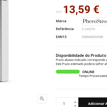
13,59 €
PVP:
Marca
Referência
D-240078
EAN13
5905669259385
Disponibilidade do Produto
Prazo abaixo indicado corresponde a
Este Prazo estimado poderá sofrer al
ONLINE
Tempo Processament

Adicionar 