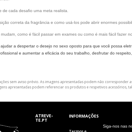
 de cada desafio uma meta realista.
o correta da fragrância e como usá-los pode abrir enormes possibil
s mudam, como é fácil passar em exames ou como é mais fácil fazer n
ajudar a despertar o desejo no sexo oposto para que você possa eletrif
ofissional e aumentar a eficácia do seu trabalho, desfrutar do respei
lterações sem aviso prévio. As imagens apresentadas podem não corresponder as
gens apresentadas podem referenciar os produtos e respetivos acessórios, tal
ATREVE-
INFORMAÇÕES
TE.PT
S
iga-nos nas n
Termos e