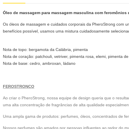
Óleo de massagem para massagem masculina com feromônios q
Os óleos de massagem e cuidados corporais da PheroStrong com uma 
benefícios possível, usamos uma mistura cuidadosamente selecionad
Nota de topo: bergamota da Calábria, pimenta
Nota de coração: patchouli, vetriver, pimenta rosa, elemi, pimenta d
Nota de base: cedro, ambroxan, ládano
FEROSTRONCO
Ao criar o PheroStrong, nossa equipe de design queria que o result
uma alta concentração de fragrâncias de alta qualidade especialmente
Uma ampla gama de produtos: perfumes, óleos, concentrados de fer
Nossos perfumes são amados por pessoas influentes ao redor do m