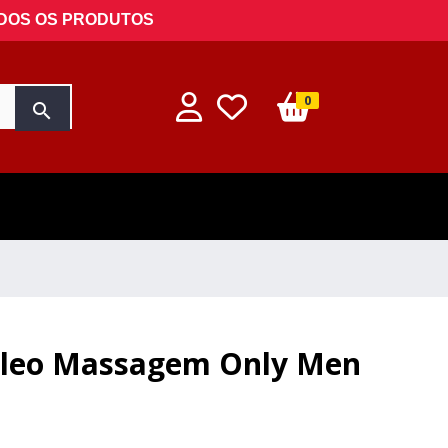
ODOS OS PRODUTOS
0
search
Óleo Massagem Only Men