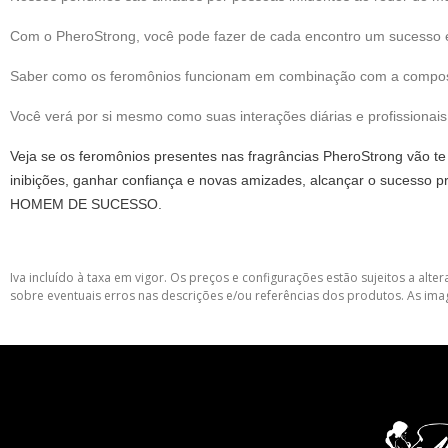
Com o PheroStrong, você pode fazer de cada encontro um sucesso e
Saber como os feromônios funcionam em combinação com a composiçã
Você verá por si mesmo como suas interações diárias e profissionai
Veja se os feromônios presentes nas fragrâncias PheroStrong vão te 
inibições, ganhar confiança e novas amizades, alcançar o sucesso pr
HOMEM DE SUCESSO.
Iva incluído à taxa em vigor. Os preços e configurações estão sujeitos a a
sobre eventuais erros nas descrições e/ou referências dos produtos. As ima