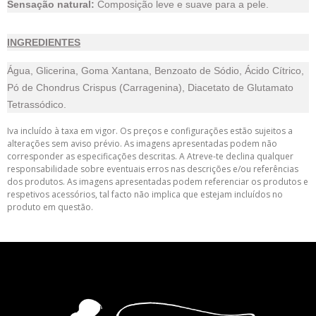
Sensação natural:
Composição leve e suave para a pele.
INGREDIENTES
Água, Glicerina, Goma Xantana, Benzoato de Sódio, Ácido Cítrico,
Pó de Chondrus Crispus (Carragenina), Diacetato de Glutamato
Tetrassódico.
Iva incluído à taxa em vigor. Os preços e configurações estão sujeitos a
alterações sem aviso prévio. As imagens apresentadas podem não
corresponder as especificações descritas. A Atreve-te declina qualquer
responsabilidade sobre eventuais erros nas descrições e/ou referências
dos produtos. As imagens apresentadas podem referenciar os produtos e
respetivos acessórios, tal facto não implica que estejam incluídos no
produto em questão.