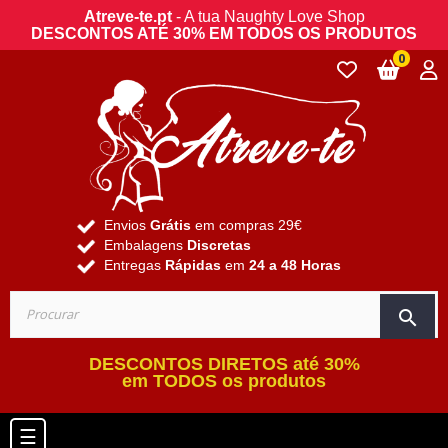
Atreve-te.pt
- A tua Naughty Love Shop
DESCONTOS ATÉ 30% EM TODOS OS PRODUTOS
0
Envios
Grátis
em compras 29€
Embalagens
Discretas
Entregas
Rápidas
em
24 a 48 Horas
search
DESCONTOS DIRETOS até 30%
em TODOS os produtos
Toggle navigation
☰