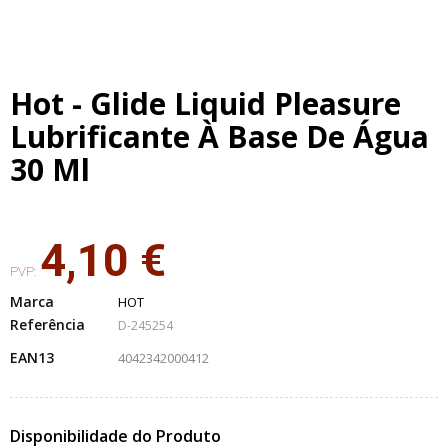
Hot - Glide Liquid Pleasure
Lubrificante À Base De Água
30 Ml
4,10 €
PVP:
Marca
HOT
Referência
D-245254
EAN13
4042342000412
Disponibilidade do Produto