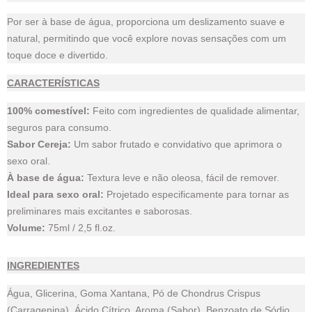
Por ser à base de água, proporciona um deslizamento suave e
natural, permitindo que você explore novas sensações com um
toque doce e divertido.
CARACTERÍSTICAS
100% comestível:
Feito com ingredientes de qualidade alimentar,
seguros para consumo.
Sabor Cereja:
Um sabor frutado e convidativo que aprimora o
sexo oral.
À base de água:
Textura leve e não oleosa, fácil de remover.
Ideal para sexo oral:
Projetado especificamente para tornar as
preliminares mais excitantes e saborosas.
Volume:
75ml / 2,5 fl.oz.
INGREDIENTES
Água, Glicerina, Goma Xantana, Pó de Chondrus Crispus
(Carragenina), Ácido Cítrico, Aroma (Sabor), Benzoato de Sódio,