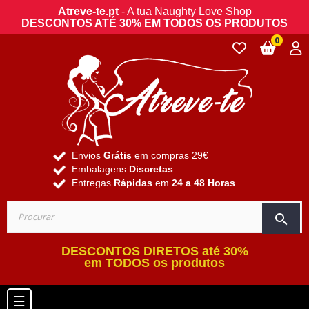
Atreve-te.pt
- A tua Naughty Love Shop
DESCONTOS ATÉ 30% EM TODOS OS PRODUTOS
0
Envios
Grátis
em compras 29€
Embalagens
Discretas
Entregas
Rápidas
em
24 a 48 Horas
search
DESCONTOS DIRETOS até 30%
em TODOS os produtos
Toggle navigation
☰