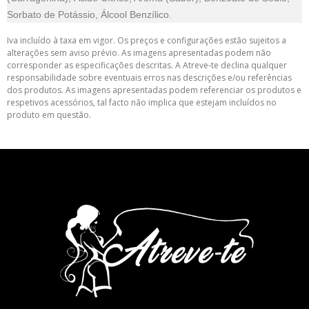
Sorbato de Potássio, Álcool Benzílico.
Iva incluído à taxa em vigor. Os preços e configurações estão sujeitos a
alterações sem aviso prévio. As imagens apresentadas podem não
corresponder as especificações descritas. A Atreve-te declina qualquer
responsabilidade sobre eventuais erros nas descrições e/ou referências
dos produtos. As imagens apresentadas podem referenciar os produtos e
respetivos acessórios, tal facto não implica que estejam incluídos no
produto em questão.