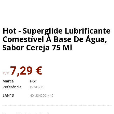
Hot - Superglide Lubrificante
Comestível À Base De Água,
Sabor Cereja 75 Ml
7,29 €
PVP:
Marca
HOT
Referência
D-245271
EAN13
4042342001440