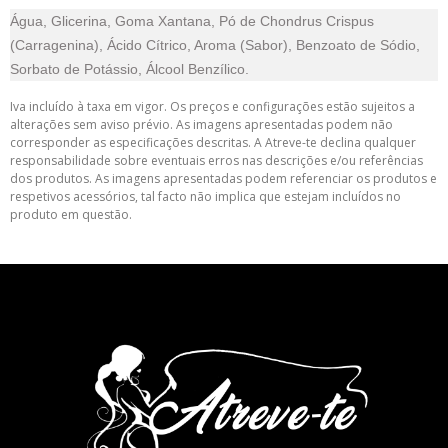
Água, Glicerina, Goma Xantana, Pó de Chondrus Crispus
(Carragenina), Ácido Cítrico, Aroma (Sabor), Benzoato de Sódio,
Sorbato de Potássio, Álcool Benzílico.
Iva incluído à taxa em vigor. Os preços e configurações estão sujeitos a
alterações sem aviso prévio. As imagens apresentadas podem não
corresponder as especificações descritas. A Atreve-te declina qualquer
responsabilidade sobre eventuais erros nas descrições e/ou referências
dos produtos. As imagens apresentadas podem referenciar os produtos e
respetivos acessórios, tal facto não implica que estejam incluídos no
produto em questão.