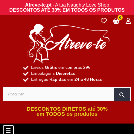
Atreve-te.pt
- A tua Naughty Love Shop
DESCONTOS ATÉ 30% EM TODOS OS PRODUTOS
0
Envios
Grátis
em compras 29€
Embalagens
Discretas
Entregas
Rápidas
em
24 a 48 Horas
search
DESCONTOS DIRETOS até 30%
em TODOS os produtos
Toggle navigation
☰