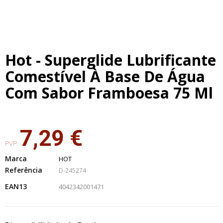
Hot - Superglide Lubrificante
Comestível À Base De Água
Com Sabor Framboesa 75 Ml
7,29 €
PVP:
Marca
HOT
Referência
D-245274
EAN13
4042342001471