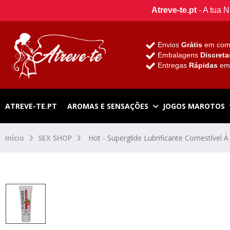
Atreve-te.pt
- A tua 
Envios
Grátis
em com
Embalagens
Discreta
Entregas
Rápidas
e
ATREVE-TE.PT
AROMAS E SENSAÇÕES
JOGOS MAROTOS
Início
SEX SHOP
Hot - Superglide Lubrificante Comestível