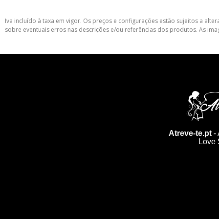
Iva incluído à taxa em vigor. Os preços e configurações estão sujeitos a a
sobre eventuais erros nas descrições e/ou referências dos produtos. As ima
Atreve-te.pt
- 
Love