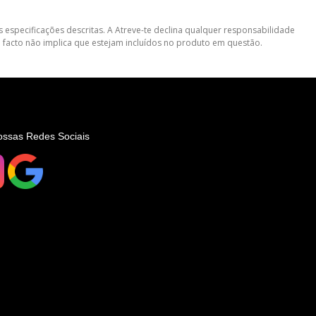
 especificações descritas. A Atreve-te declina qualquer responsabilidade
 facto não implica que estejam incluídos no produto em questão.
ossas Redes Sociais