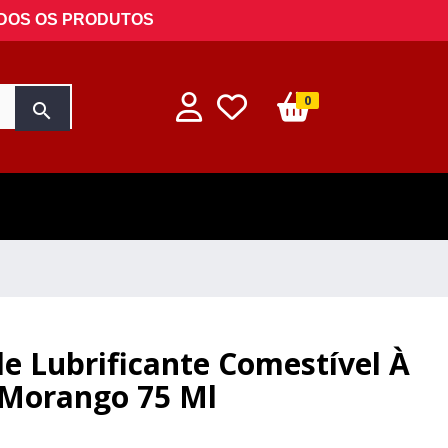
ODOS OS PRODUTOS
0
search
de Lubrificante Comestível À
 Morango 75 Ml