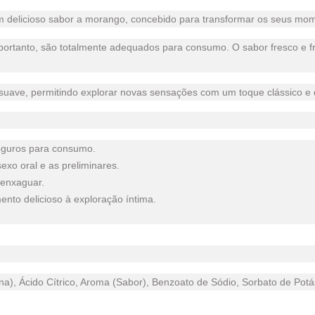
um delicioso sabor a morango, concebido para transformar os seus mo
portanto, são totalmente adequados para consumo. O sabor fresco e fru
 suave, permitindo explorar novas sensações com um toque clássico e d
seguros para consumo.
exo oral e as preliminares.
 enxaguar.
nto delicioso à exploração íntima.
), Ácido Cítrico, Aroma (Sabor), Benzoato de Sódio, Sorbato de Potá