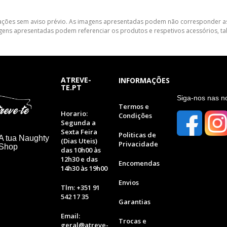
lterações sem aviso prévio. As imagens apresentadas podem não corresponder as
gens apresentadas podem referenciar os produtos e respetivos acessórios, tal
ATREVE-
INFORMAÇÕES
TE.PT
S
iga-nos nas n
Termos e
Horario:
Condições
Segunda a
Sexta Feira
Politicas de
A tua Naughty
(Dias Uteis)
Privacidade
 Shop
das 10h00 às
12h30 e das
Encomendas
14h30 às 19h00
Envios
Tlm: +351 91
542 17 35
Garantias
Email:
Trocas e
geral@atreve-