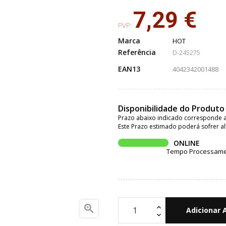
7,29 €
PVP:
Marca
HOT
Referência
D-245275
EAN13
4042342001488
Disponibilidade do Produto
Prazo abaixo indicado corresponde a
Este Prazo estimado poderá sofrer al
ONLINE
Tempo Processament

Adicionar 