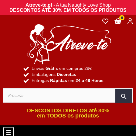
Atreve-te.pt
- A tua Naughty Love Shop
DESCONTOS ATÉ 30% EM TODOS OS PRODUTOS
0
Envios
Grátis
em compras 29€
Embalagens
Discretas
Entregas
Rápidas
em
24 a 48 Horas
search
DESCONTOS DIRETOS até 30%
em TODOS os produtos
Toggle navigation
☰