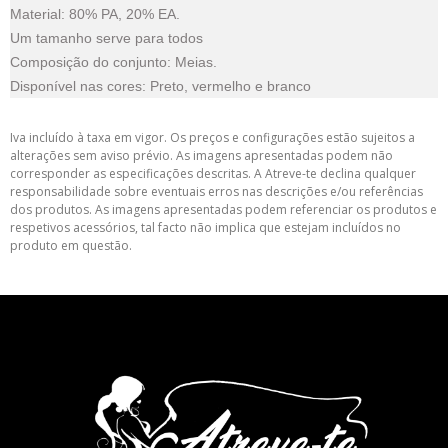
Material: 80% PA, 20% EA.
Um tamanho serve para todos
Composição do conjunto: Meias.
Disponível nas cores: Preto, vermelho e branco
Iva incluído à taxa em vigor. Os preços e configurações estão sujeitos a
alterações sem aviso prévio. As imagens apresentadas podem não
corresponder as especificações descritas. A Atreve-te declina qualquer
responsabilidade sobre eventuais erros nas descrições e/ou referências
dos produtos. As imagens apresentadas podem referenciar os produtos e
respetivos acessórios, tal facto não implica que estejam incluídos no
produto em questão.