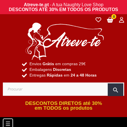
Atreve-te.pt
- A tua Naughty Love Shop
DESCONTOS ATÉ 30% EM TODOS OS PRODUTOS
0
Envios
Grátis
em compras 29€
Embalagens
Discretas
Entregas
Rápidas
em
24 a 48 Horas
search
DESCONTOS DIRETOS até 30%
em TODOS os produtos
Toggle navigation
☰