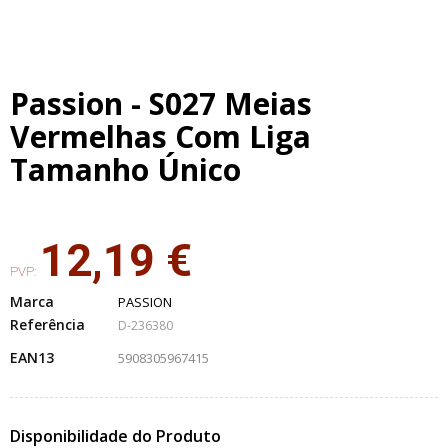
Passion - S027 Meias
Vermelhas Com Liga
Tamanho Único
12,19 €
PVP:
Marca
PASSION
Referência
D-236380
EAN13
5908305967415
Disponibilidade do Produto