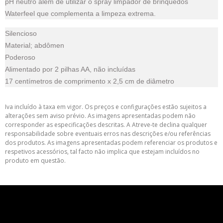
pH neutro além de utilizar o spray limpador de brinquedos
Waterfeel que complementa a limpeza extrema.
Silencioso
Material; abdômen
Poderoso
Alimentado por 2 pilhas AA, não incluídas
17 centímetros de comprimento x 2,5 cm de diâmetro
Iva incluído à taxa em vigor. Os preços e configurações estão sujeitos a
alterações sem aviso prévio. As imagens apresentadas podem não
corresponder as especificações descritas. A Atreve-te declina qualquer
responsabilidade sobre eventuais erros nas descrições e/ou referências
dos produtos. As imagens apresentadas podem referenciar os produtos e
respetivos acessórios, tal facto não implica que estejam incluídos no
produto em questão.