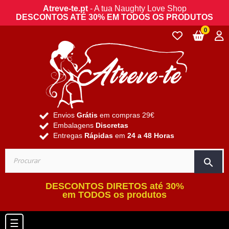
Atreve-te.pt
- A tua Naughty Love Shop
DESCONTOS ATÉ 30% EM TODOS OS PRODUTOS
0
Envios
Grátis
em compras 29€
Embalagens
Discretas
Entregas
Rápidas
em
24 a 48 Horas
search
DESCONTOS DIRETOS até 30%
em TODOS os produtos
Toggle navigation
☰