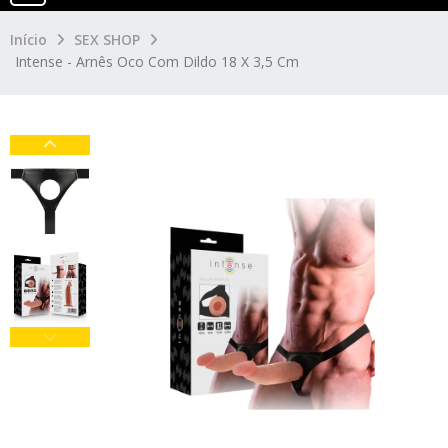
Início
SEX SHOP
Intense - Arnês Oco Com Dildo 18 X 3,5 Cm