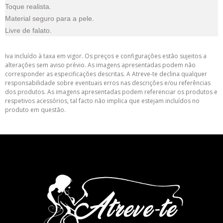
Toque realista.
Material seguro para a pele.
Livre de falato.
Iva incluído à taxa em vigor. Os preços e configurações estão sujeitos a
alterações sem aviso prévio. As imagens apresentadas podem não
corresponder as especificações descritas. A Atreve-te declina qualquer
responsabilidade sobre eventuais erros nas descrições e/ou referências
dos produtos. As imagens apresentadas podem referenciar os produtos e
respetivos acessórios, tal facto não implica que estejam incluídos no
produto em questão.