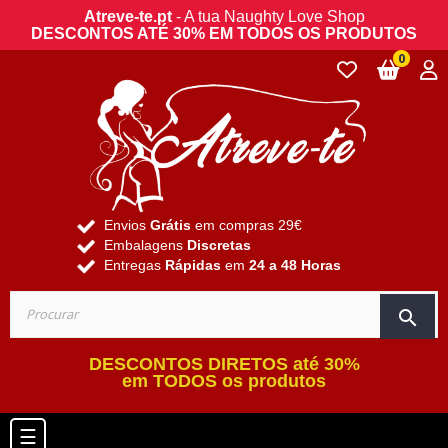
Atreve-te.pt
- A tua Naughty Love Shop
DESCONTOS ATÉ 30% EM TODOS OS PRODUTOS
0
Envios
Grátis
em compras 29€
Embalagens
Discretas
Entregas
Rápidas
em
24 a 48 Horas
search
DESCONTOS DIRETOS até 30%
em TODOS os produtos
Toggle navigation
☰