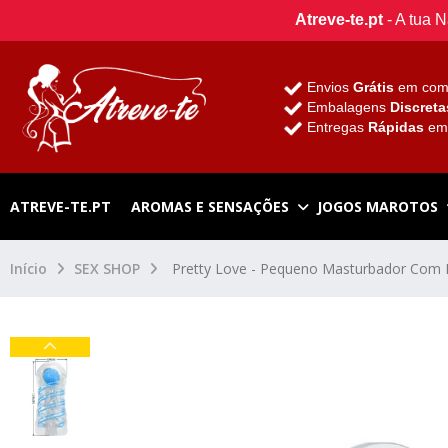
Atreve-te.pt
- A tua 
Envios
Grátis
em com
Embalagens
Discreta
Entregas
Rápidas
e
ATREVE-TE.PT
AROMAS E SENSAÇÕES
JOGOS MAROTOS
Início
SEX SHOP
Pretty Love - Pequeno Masturbador Com E