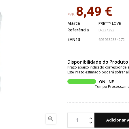
8,49 €
PVP:
Marca
PRETTY LOVE
Referência
D-237392
EAN13
6959532334272
Disponibilidade do Produto
Prazo abaixo indicado corresponde a
Este Prazo estimado poderá sofrer al
ONLINE
Tempo Processament

Adicionar 