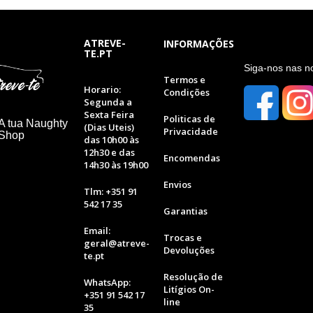
ATREVE-
INFORMAÇÕES
TE.PT
S
iga-nos nas n
Termos e
Horario:
Condições
Segunda a
Sexta Feira
Politicas de
A tua Naughty
(Dias Uteis)
Privacidade
 Shop
das 10h00 às
12h30 e das
Encomendas
14h30 às 19h00
Envios
Tlm: +351 91
542 17 35
Garantias
Email:
Trocas e
geral@atreve-
Devoluções
te.pt
Resolução de
WhatsApp:
Litígios On-
+351 91 542 17
line
35