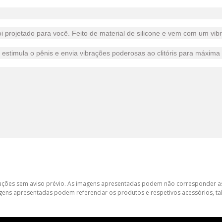
 projetado para você. Feito de material de silicone e vem com um vibra
estimula o pênis e envia vibrações poderosas ao clitóris para máxima 
lterações sem aviso prévio. As imagens apresentadas podem não corresponder as
gens apresentadas podem referenciar os produtos e respetivos acessórios, tal