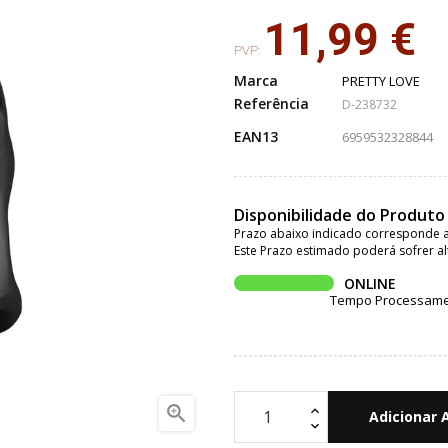
11,99 €
PVP:
Marca
PRETTY LOVE
Referência
D-238732
EAN13
6959532328844
Disponibilidade do Produto
Prazo abaixo indicado corresponde a
Este Prazo estimado poderá sofrer al
ONLINE
Tempo Processament

Adicionar 