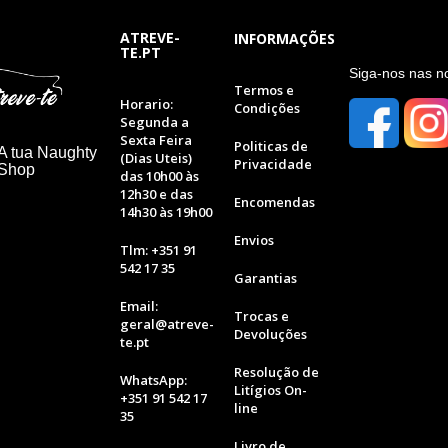
ATREVE-
INFORMAÇÕES
TE.PT
S
iga-nos nas n
Termos e
Horario:
Condições
Segunda a
Sexta Feira
Politicas de
A tua Naughty
(Dias Uteis)
Privacidade
 Shop
das 10h00 às
12h30 e das
Encomendas
14h30 às 19h00
Envios
Tlm: +351 91
542 17 35
Garantias
Email:
Trocas e
geral@atreve-
Devoluções
te.pt
Resolução de
WhatsApp:
Litígios On-
+351 91 542 17
line
35
Livro de