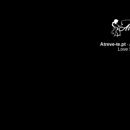
Atreve-te.pt
- 
Love