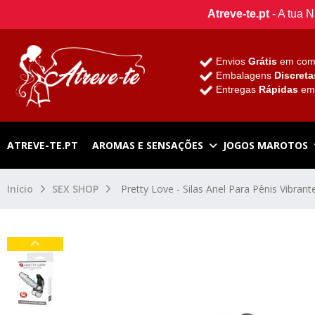
Atreve-te.pt
- A tua 
Envios
Grátis
em com
Embalagens
Discreta
Entregas
Rápidas
e
ATREVE-TE.PT
AROMAS E SENSAÇÕES
JOGOS MAROTOS
Início
SEX SHOP
Pretty Love - Silas Anel Para Pênis Vibrant