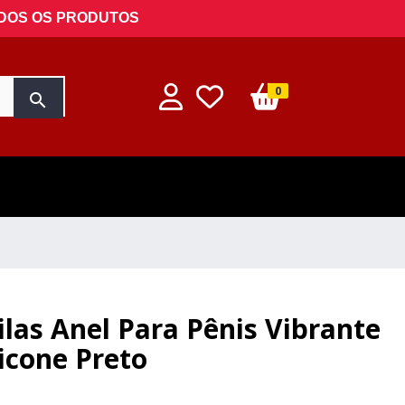
ODOS OS PRODUTOS
0
search
Silas Anel Para Pênis Vibrante
licone Preto