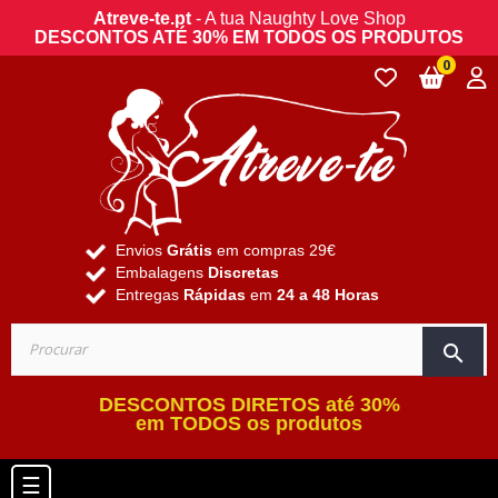
Atreve-te.pt
- A tua Naughty Love Shop
DESCONTOS ATÉ 30% EM TODOS OS PRODUTOS
0
Envios
Grátis
em compras 29€
Embalagens
Discretas
Entregas
Rápidas
em
24 a 48 Horas
search
DESCONTOS DIRETOS até 30%
em TODOS os produtos
Toggle navigation
☰