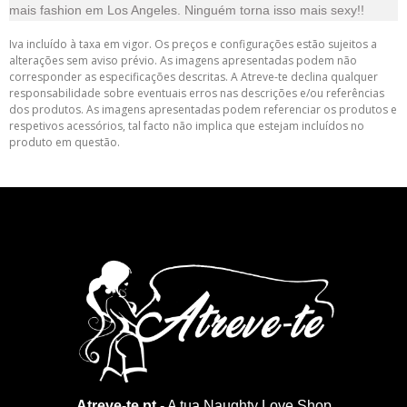
mais fashion em Los Angeles. Ninguém torna isso mais sexy!!
Iva incluído à taxa em vigor. Os preços e configurações estão sujeitos a
alterações sem aviso prévio. As imagens apresentadas podem não
corresponder as especificações descritas. A Atreve-te declina qualquer
responsabilidade sobre eventuais erros nas descrições e/ou referências
dos produtos. As imagens apresentadas podem referenciar os produtos e
respetivos acessórios, tal facto não implica que estejam incluídos no
produto em questão.
Atreve-te.pt
- A tua Naughty Love Shop