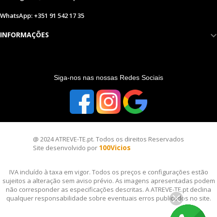
WhatsApp: +351 91 542 17 35
INFORMAÇÕES
S
iga-nos nas nossas Redes Sociais
@ 2024 ATREVE-TE.pt. Todos os direitos Reservados
100Vicios
Site desenvolvido por
IVA incluído à taxa em vigor. Todos os preços e configurações estão
sujeitos a alteração sem aviso prévio. As imagens apresentadas podem
não corresponder as especificações descritas. A ATREVE-TE.pt declina
qualquer responsabilidade sobre eventuais erros publicados no site.