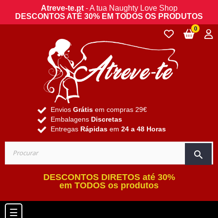
Atreve-te.pt
- A tua Naughty Love Shop
DESCONTOS ATÉ 30% EM TODOS OS PRODUTOS
0
Envios
Grátis
em compras 29€
Embalagens
Discretas
Entregas
Rápidas
em
24 a 48 Horas
search
DESCONTOS DIRETOS até 30%
em TODOS os produtos
Toggle navigation
☰