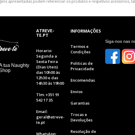
gens apresentadas podem referenciar os produtos e respetivos acessórios, tal
ATREVE-
INFORMAÇÕES
TE.PT
S
iga-nos nas n
Termos e
Horario:
Condições
Segunda a
Sexta Feira
Politicas de
A tua Naughty
(Dias Uteis)
Privacidade
 Shop
das 10h00 às
12h30 e das
Encomendas
14h30 às 19h00
Envios
Tlm: +351 91
542 17 35
Garantias
Email:
Trocas e
geral@atreve-
Devoluções
te.pt
Resolução de
WhatsApp: