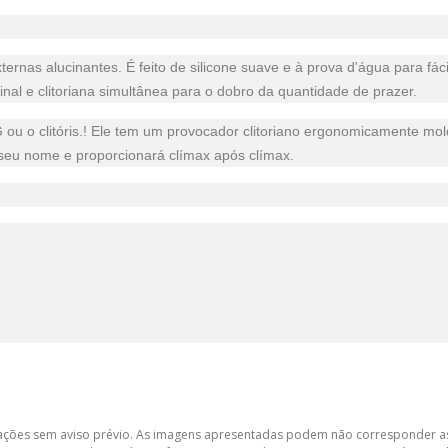
xternas alucinantes. É feito de silicone suave e à prova d'água para 
inal e clitoriana simultânea para o dobro da quantidade de prazer.
to G ou o clitóris.! Ele tem um provocador clitoriano ergonomicamente
o seu nome e proporcionará clímax após clímax.
lterações sem aviso prévio. As imagens apresentadas podem não corresponder as