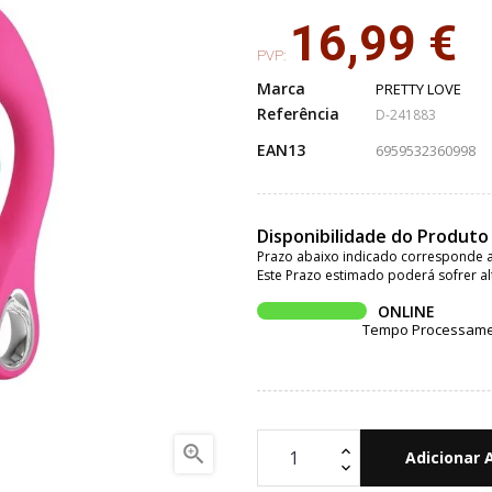
16,99 €
PVP:
Marca
PRETTY LOVE
Referência
D-241883
EAN13
6959532360998
Disponibilidade do Produto
Prazo abaixo indicado corresponde a
Este Prazo estimado poderá sofrer al
ONLINE
Tempo Processament

Adicionar 