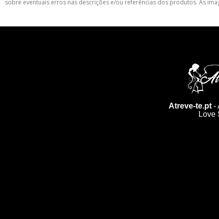
sobre eventuais erros nas descrições e/ou referências dos produtos. As ima
Atreve-te.pt
- 
Love