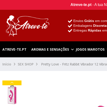
Atreve-te.pt
- A tua 
Envios
Grátis
em com
Embalagens
Discreta
Entregas
Rápidas
e
ATREVE-TE.PT
AROMAS E SENSAÇÕES
JOGOS MAROTOS
Início
SEX SHOP
Pretty Love - Fritz Rabbit Vibrador 12 Vib