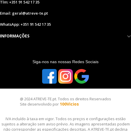
Tlm: +351 91 542 17 35
Email: geral@atreve-te.pt
WhatsApp: +351 91 542 17 35
INFORMAÇÕES
S
iga-nos nas nossas Redes Sociais
@ 2024 ATREVE-TE.pt. Todos os direitos Reservados
100Vicios
Site desenvolvido por
IVA incluído à taxa em vigor. Todos os preços e configurações estão
sujeitos a alteração sem aviso prévio. As imagens apresentadas podem
não corresponder as especificações descritas. A ATREVE-TE.pt declina