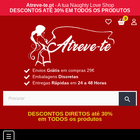
Atreve-te.pt
- A tua Naughty Love Shop
DESCONTOS ATÉ 30% EM TODOS OS PRODUTOS
0
Envios
Grátis
em compras 29€
Embalagens
Discretas
Entregas
Rápidas
em
24 a 48 Horas
search
DESCONTOS DIRETOS até 30%
em TODOS os produtos
Toggle navigation
☰