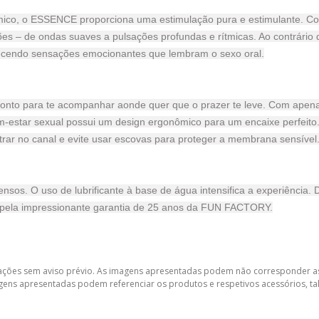
ico, o ESSENCE proporciona uma estimulação pura e estimulante. Com
ões – de ondas suaves a pulsações profundas e rítmicas. Ao contrário 
erecendo sensações emocionantes que lembram o sexo oral.
onto para te acompanhar aonde quer que o prazer te leve. Com apenas
m-estar sexual possui um design ergonômico para um encaixe perfeit
rar no canal e evite usar escovas para proteger a membrana sensível
s. O uso de lubrificante à base de água intensifica a experiência. D
da pela impressionante garantia de 25 anos da FUN FACTORY.
lterações sem aviso prévio. As imagens apresentadas podem não corresponder as
gens apresentadas podem referenciar os produtos e respetivos acessórios, tal