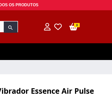
ODOS OS PRODUTOS
0
search
Vibrador Essence Air Pulse