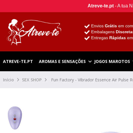
Atreve-te.pt
- A tua 
Envios
Grátis
em com
Embalagens
Discreta
Entregas
Rápidas
e
ATREVE-TE.PT
AROMAS E SENSAÇÕES
JOGOS MAROTOS
Início
SEX SHOP
Fun Factory - Vibrador Essence Air Pulse 