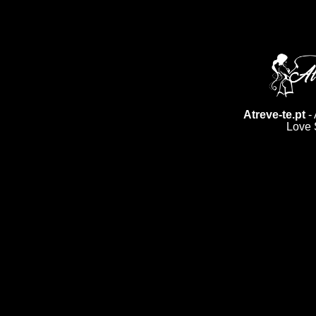
Atreve-te.pt
- 
Love