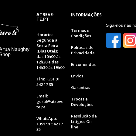
ATREVE-
INFORMAÇÕES
TE.PT
S
iga-nos nas n
Termos e
Horario:
Condições
Segunda a
Sexta Feira
Politicas de
A tua Naughty
(Dias Uteis)
Privacidade
 Shop
das 10h00 às
12h30 e das
Encomendas
14h30 às 19h00
Envios
Tlm: +351 91
542 17 35
Garantias
Email:
Trocas e
geral@atreve-
Devoluções
te.pt
Resolução de
WhatsApp:
Litígios On-
+351 91 542 17
line
35