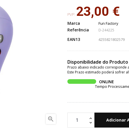
23,00 €
PVP:
Marca
Fun Factory
Referência
D-244225
EAN13
4255821802579
Disponibilidade do Produto
Prazo abaixo indicado corresponde a
Este Prazo estimado poderá sofrer al
ONLINE
Tempo Processament

Adicionar 