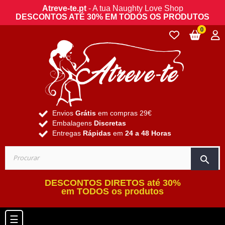
Atreve-te.pt
- A tua Naughty Love Shop
DESCONTOS ATÉ 30% EM TODOS OS PRODUTOS
0
Envios
Grátis
em compras 29€
Embalagens
Discretas
Entregas
Rápidas
em
24 a 48 Horas
search
DESCONTOS DIRETOS até 30%
em TODOS os produtos
Toggle navigation
☰