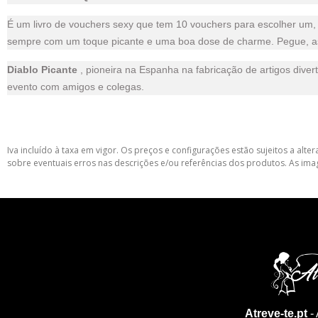
É um livro de vouchers sexy que tem 10 vouchers para escolher um,
sempre com um toque picante e uma boa dose de charme. Pegue, assi
Diablo Picante
, pioneira na Espanha na fabricação de artigos diver
evento com amigos e colegas.
Iva incluído à taxa em vigor. Os preços e configurações estão sujeitos a a
sobre eventuais erros nas descrições e/ou referências dos produtos. As ima
Atreve-te.pt
- 