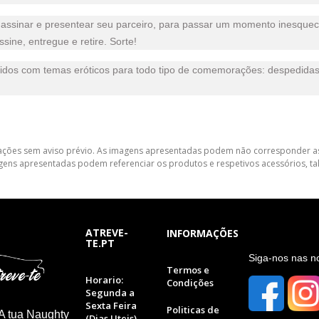
 assinar e presentear seu parceiro, para passar um momento inesquec
ne, entregue e retire. Sorte!
tidos com temas eróticos para todo tipo de comemorações: despedidas, 
lterações sem aviso prévio. As imagens apresentadas podem não corresponder as
gens apresentadas podem referenciar os produtos e respetivos acessórios, tal
ATREVE-
INFORMAÇÕES
TE.PT
S
iga-nos nas n
Termos e
Horario:
Condições
Segunda a
Sexta Feira
Politicas de
A tua Naughty
(Dias Uteis)