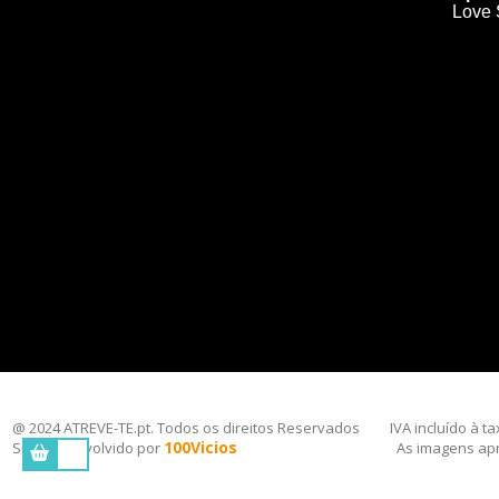
Love
@ 2024 ATREVE-TE.pt. Todos os direitos Reservados
IVA incluído à t
100Vicios
Site desenvolvido por
As imagens apr