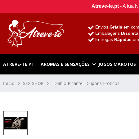
Atreve-te.pt
- A tua 
Envios
Grátis
em com
Embalagens
Discreta
Entregas
Rápidas
e
ATREVE-TE.PT
AROMAS E SENSAÇÕES
JOGOS MAROTOS
Início
SEX SHOP
Diablo Picante - Cupons Eróticos