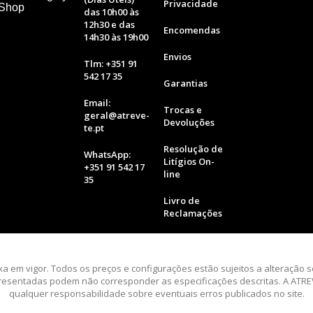
Privacidade
 Shop
das 10h00 às
12h30 e das
Encomendas
14h30 às 19h00
Envios
Tlm: +351 91
542 17 35
Garantias
Email:
Trocas e
geral@atreve-
Devoluções
te.pt
Resolução de
WhatsApp:
Litígios On-
+351 91 542 17
line
35
Livro de
Reclamações
axa em vigor. Todos os preços e configurações estão sujeitos a alteração 
esentadas podem não corresponder as especificações descritas. A ATREV
qualquer responsabilidade sobre eventuais erros publicados no site.