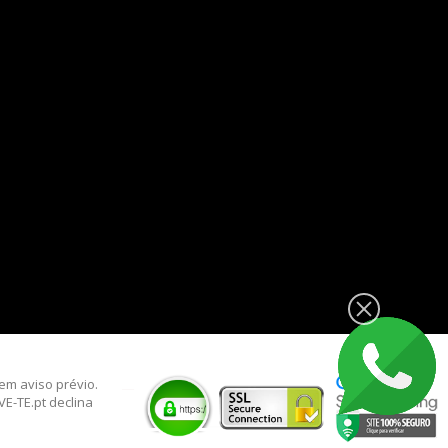
__
sem aviso prévio.
E-TE.pt declina