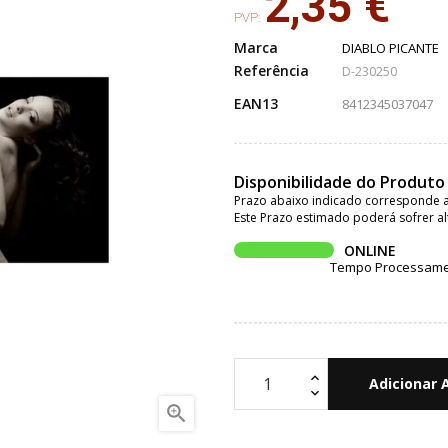
2,35 €
PVP:
Marca
DIABLO PICANTE
Referência
D-230250
EAN13
8412345037047
Disponibilidade do Produto
Prazo abaixo indicado corresponde a
Este Prazo estimado poderá sofrer al
ONLINE
Tempo Processament
Adicionar 
