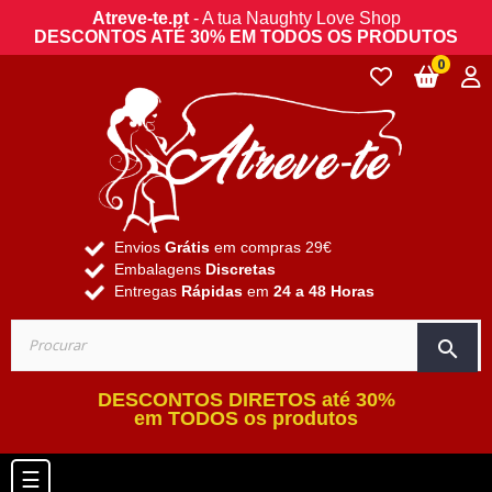
Atreve-te.pt
- A tua Naughty Love Shop
DESCONTOS ATÉ 30% EM TODOS OS PRODUTOS
0
Envios
Grátis
em compras 29€
Embalagens
Discretas
Entregas
Rápidas
em
24 a 48 Horas
search
DESCONTOS DIRETOS até 30%
em TODOS os produtos
Toggle navigation
☰