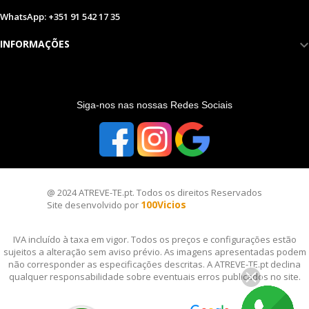
WhatsApp: +351 91 542 17 35
INFORMAÇÕES
S
iga-nos nas nossas Redes Sociais
@ 2024 ATREVE-TE.pt. Todos os direitos Reservados
100Vicios
Site desenvolvido por
IVA incluído à taxa em vigor. Todos os preços e configurações estão
sujeitos a alteração sem aviso prévio. As imagens apresentadas podem
não corresponder as especificações descritas. A ATREVE-TE.pt declina
qualquer responsabilidade sobre eventuais erros publicados no site.