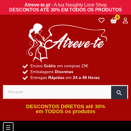
Atreve-te.pt
- A tua Naughty Love Shop
DESCONTOS ATÉ 30% EM TODOS OS PRODUTOS
0
Envios
Grátis
em compras 29€
Embalagens
Discretas
Entregas
Rápidas
em
24 a 48 Horas
search
DESCONTOS DIRETOS até 30%
em TODOS os produtos
Toggle navigation
☰