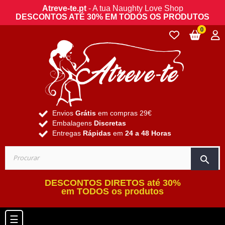
Atreve-te.pt
- A tua Naughty Love Shop
DESCONTOS ATÉ 30% EM TODOS OS PRODUTOS
0
Envios
Grátis
em compras 29€
Embalagens
Discretas
Entregas
Rápidas
em
24 a 48 Horas
search
DESCONTOS DIRETOS até 30%
em TODOS os produtos
Toggle navigation
☰