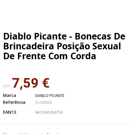
Diablo Picante - Bonecas De
Brincadeira Posição Sexual
De Frente Com Corda
7,59 €
PVP:
Marca
DIABLO PICANTE
Referência
D-244928
EAN13
8412345054754