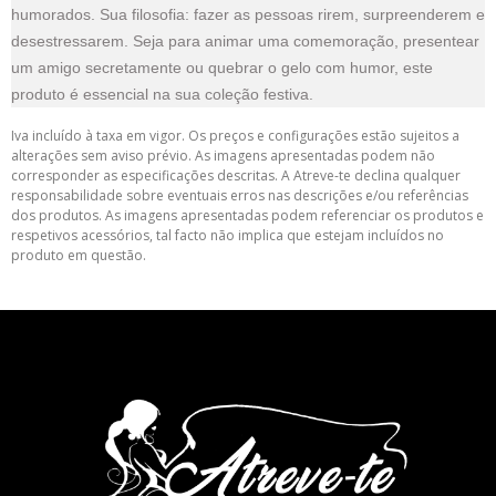
humorados. Sua filosofia: fazer as pessoas rirem, surpreenderem e
desestressarem. Seja para animar uma comemoração, presentear
um amigo secretamente ou quebrar o gelo com humor, este
produto é essencial na sua coleção festiva.
Iva incluído à taxa em vigor. Os preços e configurações estão sujeitos a
alterações sem aviso prévio. As imagens apresentadas podem não
corresponder as especificações descritas. A Atreve-te declina qualquer
responsabilidade sobre eventuais erros nas descrições e/ou referências
dos produtos. As imagens apresentadas podem referenciar os produtos e
respetivos acessórios, tal facto não implica que estejam incluídos no
produto em questão.