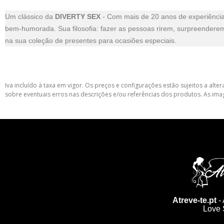
Um clássico da
DIVERTY SEX
- Com mais de 20 anos de experiência
bem-humorada. Sua filosofia: fazer as pessoas rirem, surpreendere
na sua coleção de presentes para ocasiões especiais.
Iva incluído à taxa em vigor. Os preços e configurações estão sujeitos a a
sobre eventuais erros nas descrições e/ou referências dos produtos. As ima
Atreve-te.pt
- 
Love