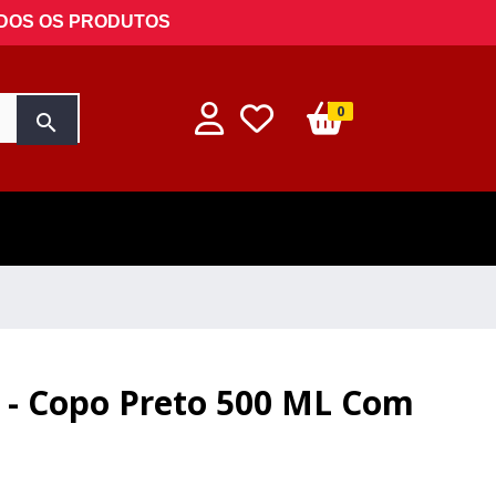
ODOS OS PRODUTOS
0
search
e - Copo Preto 500 ML Com