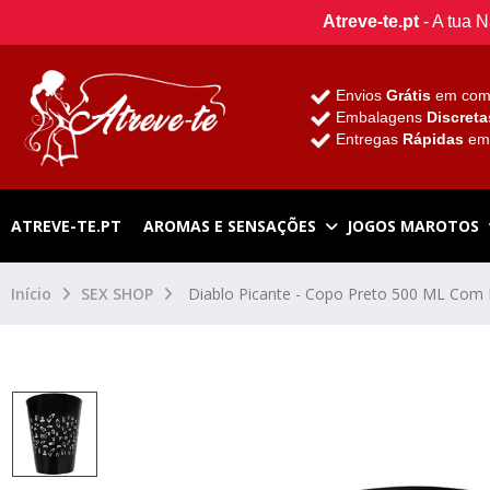
Atreve-te.pt
- A tua 
Envios
Grátis
em com
Embalagens
Discreta
Entregas
Rápidas
e
ATREVE-TE.PT
AROMAS E SENSAÇÕES
JOGOS MAROTOS
Início
SEX SHOP
Diablo Picante - Copo Preto 500 ML Com 