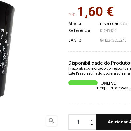
1,60 €
PVP:
Marca
DIABLO PICANTE
Referência
D-245424
EAN13
8412345053245
Disponibilidade do Produto
Prazo abaixo indicado corresponde a
Este Prazo estimado poderá sofrer al
ONLINE
Tempo Processament

Adicionar 