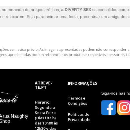
 no mercado de artigos eróticos,
a DIVERTY SEX
se consolidou como 
m e relaxarem. Seja para animar uma festa, presentear um amigo de su
lterações sem aviso prévio. As imagens apresentadas podem não corresponder as
gens apresentadas podem referenciar os produtos e respetivos acessórios, tal
ATREVE-
INFORMAÇÕES
TE.PT
S
iga-nos nas n
Termos e
Horario:
Condições
Segunda a
Sexta Feira
Politicas de
A tua Naughty
(Dias Uteis)
Privacidade
 Shop
das 10h00 às
12h30 e das