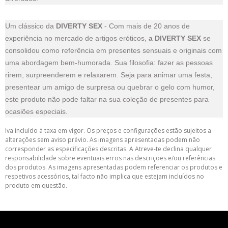
Um clássico da
DIVERTY SEX
- Com mais de 20 anos de
experiência no mercado de artigos eróticos,
a DIVERTY SEX
se
consolidou como referência em presentes sensuais e originais com
uma abordagem bem-humorada. Sua filosofia: fazer as pessoas
rirem, surpreenderem e relaxarem. Seja para animar uma festa,
presentear um amigo de surpresa ou quebrar o gelo com humor,
este produto não pode faltar na sua coleção de presentes para
ocasiões especiais.
Iva incluído à taxa em vigor. Os preços e configurações estão sujeitos a
alterações sem aviso prévio. As imagens apresentadas podem não
corresponder as especificações descritas. A Atreve-te declina qualquer
responsabilidade sobre eventuais erros nas descrições e/ou referências
dos produtos. As imagens apresentadas podem referenciar os produtos e
respetivos acessórios, tal facto não implica que estejam incluídos no
produto em questão.