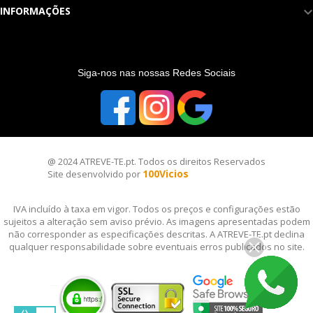
INFORMAÇÕES
S
iga-nos nas nossas Redes Sociais
@ 2024 ATREVE-TE.pt. Todos os direitos Reservados
100Vicios
Site desenvolvido por
IVA incluído à taxa em vigor. Todos os preços e configurações estão
sujeitos a alteração sem aviso prévio. As imagens apresentadas podem
não corresponder as especificações descritas. A ATREVE-TE.pt declina
qualquer responsabilidade sobre eventuais erros publicados no site.
__