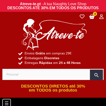
Atreve-te.pt
- A tua Naughty Love Shop
DESCONTOS ATÉ 30% EM TODOS OS PRODUTOS
0
Envios
Grátis
em compras 29€
Embalagens
Discretas
Entregas
Rápidas
em
24 a 48 Horas
search
DESCONTOS DIRETOS até 30%
em TODOS os produtos
Toggle navigation
☰